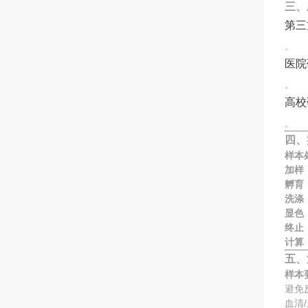
三、
第三
。
医院
。
高校
。
四、
样本
加样
孵育
洗涤
显色
终止
计算
五、
样本
避免
血清