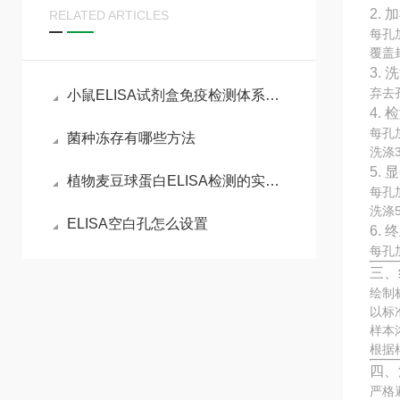
2. 
RELATED ARTICLES
每孔
覆盖
3. 
弃去
小鼠ELISA试剂盒免疫检测体系与动物模型实验实操指南
4.
每孔
菌种冻存有哪些方法
洗涤
5.
植物麦豆球蛋白ELISA检测的实验流程
每孔
洗涤
ELISA空白孔怎么设置
6.
每孔
三、
绘制
以标
样本
根据
四、
严格