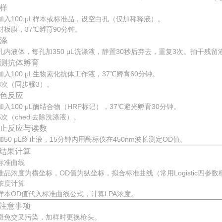
加样
加入100 μL样本或标准品，设空白孔（仅加稀释液）。
封板膜，37℃孵育90分钟。
洗涤
孔内液体，每孔加350 μL洗涤液，静置30秒后弃去，重复3次。拍干残留
 检测抗体孵育
加入100 μL生物素化抗体工作液，37℃孵育60分钟。
3次（同步骤3）。
 显色反应
加入100 μL酶结合物（HRP标记），37℃避光孵育30分钟。
5次（chedi去除洗涤液）。
 终止反应与读数
加50 μL终止液，15分钟内用酶标仪在450nm波长测定OD值。
结果计算
标准曲线
准品浓度为横坐标，OD值为纵坐标，拟合标准曲线（常用Logistic四参数
浓度计算
样本OD值代入标准曲线公式，计算LPA浓度。
注意事项
避免交叉污染，加样时更换枪头。