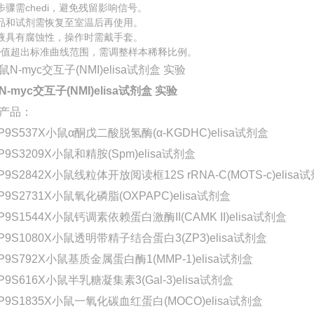
步骤需chedi，避免残留影响信号。
品和试剂需恢复至室温后再使用。
液具有腐蚀性，操作时需戴手套。
D值超出标准曲线范围，需调整样本稀释比例。
-myc交互子(NMI)elisa试剂盒 实验
产品：
P9S537X小鼠α酮戊二酸脱氢酶(α-KGDHC)elisa试剂盒
P9S3209X小鼠和精胺(Spm)elisa试剂盒
P9S2842X小鼠线粒体开放阅读框12S rRNA-C(MOTS-c)elisa
P9S2731X小鼠氧化磷脂(OXPAPC)elisa试剂盒
P9S1544X小鼠钙调素依赖蛋白激酶II(CAMK II)elisa试剂盒
-P9S1080X小鼠透明带精子结合蛋白3(ZP3)elisa试剂盒
P9S792X小鼠基质金属蛋白酶1(MMP-1)elisa试剂盒
P9S616X小鼠半乳糖凝集素3(Gal-3)elisa试剂盒
-P9S1835X小鼠一氧化碳血红蛋白(MOCO)elisa试剂盒