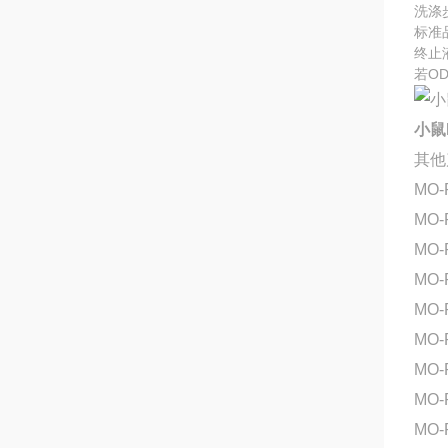
洗涤
标准
终止
若O
小鼠N
其他
MO-
MO-
MO-
MO-
MO-
MO
MO-
MO-
MO