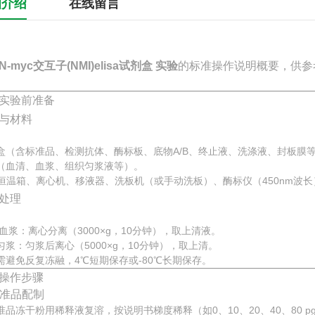
细介绍
在线留言
-myc交互子(NMI)elisa试剂盒 实验
的标准操作说明概要，供参
实验前准备
与材料
盒（含标准品、检测抗体、酶标板、底物A/B、终止液、洗涤液、封板膜
（血清、血浆、组织匀浆液等）。
℃恒温箱、离心机、移液器、洗板机（或手动洗板）、酶标仪（450nm波长
处理
/血浆：离心分离（3000×g，10分钟），取上清液。
匀浆：匀浆后离心（5000×g，10分钟），取上清。
需避免反复冻融，4℃短期保存或-80℃长期保存。
操作步骤
 标准品配制
准品冻干粉用稀释液复溶，按说明书梯度稀释（如0、10、20、40、80 pg