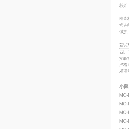
校准
检查
确认
试剂
若试
四、
实验
严格
如结
小鼠
MO-
MO-
MO
MO-