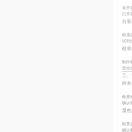
未开
已开
分装
校准
试剂
校准
制作
质控
三、
样本
检查
确认
显色
检查
确认