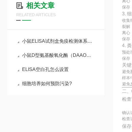
离心：
相关文章
保存
3.
RELATED ARTICLES
收集
裂解
离心：
保存
小鼠ELISA试剂盒免疫检测体系与动物模型实验实操指南
4.
预处
小鼠D型氨基酸氧化酶（DAAO）ELISA试剂盒参考说明书
保存
关键
ELISA空白孔怎么设置
避免
样本
细胞培养如何预防污染?
避免
二、
检查
确认
检查
保存