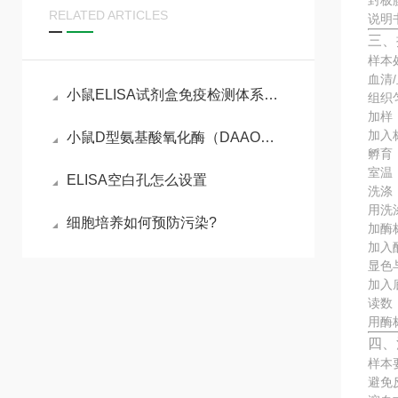
封板
RELATED ARTICLES
说明
三、
样本
血清
小鼠ELISA试剂盒免疫检测体系与动物模型实验实操指南
组织
加样
加入
小鼠D型氨基酸氧化酶（DAAO）ELISA试剂盒参考说明书
孵育
室温
ELISA空白孔怎么设置
洗涤
用洗
细胞培养如何预防污染?
加酶
加入
显色
加入
读数
用酶
四、
样本
避免