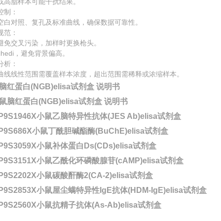
或高脂样本可能干扰结果。
控制：
空白对照、复孔及标准曲线，确保数据可靠性。
规范：
避免交叉污染，加样时更换枪头。
chedi，避免背景偏高。
分析：
曲线线性范围需覆盖样本浓度，超出范围需稀释或浓缩样本。
脑红蛋白(NGB)elisa试剂盒 说明书
P9S1946X小鼠乙脑特异性抗体(JES Ab)elisa试剂盒
-P9S686X小鼠丁酰胆碱酯酶(BuChE)elisa试剂盒
P9S3059X小鼠补体蛋白Ds(CDs)elisa试剂盒
-P9S3151X小鼠乙酰化环磷酸腺苷(cAMP)elisa试剂盒
P9S2202X小鼠碳酸酐酶2(CA-2)elisa试剂盒
P9S2853X小鼠屋尘螨特异性IgE抗体(HDM-IgE)elisa试剂盒
P9S2560X小鼠抗精子抗体(As-Ab)elisa试剂盒