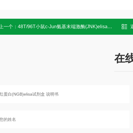
上一个：
48T/96T小鼠c-Jun氨基末端激酶(JNK)elisa试剂盒 OD值
在