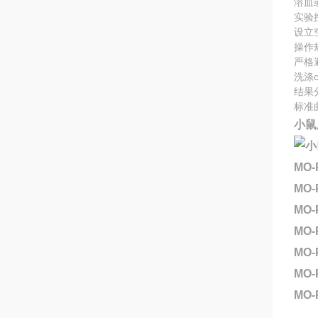
溶血
实验
设立
操作
严格
洗涤
结果
标准
小鼠
MO-
MO
MO-
MO
MO-
MO-
MO-