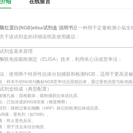
细介绍
在线留言
脑红蛋白(NGB)elisa试剂盒 说明书
是一种用于定量检测小鼠生
关于该试剂盒的详细说明及使用建议：
试剂盒基本原理
酶联免疫吸附测定（ELISA）技术，利用夹心法或
竞争法
：
法：使用两个特异性抗体分别捕获和检测NGB，适用于更高灵
法：样本中的NGB与酶标NGB竞争结合固相抗体，通过显色强度与标准曲
试剂盒组成（典型配置）
被微孔板：固相载体，吸附捕获抗体或抗原。
品：已知浓度的NGB溶液（梯度稀释）。
试剂：辣根过氧化物酶（HRP）标记的检测抗体或抗原。
A/B液：显色剂（如TMB）。
液：终止显色反应。
液：用于洗去未结合物质。