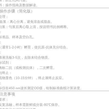
膜：防止孔间污染。
书：操作指南及数据解读。
操作步骤（简化版）
处理：
/血浆：离心分离，避免溶血或脂血。
匀浆：匀浆后离心取上清，按说明书比例稀释。
：
标准品、样本及空白孔。
：
（通常1-2小时）孵育，使抗原-抗体充分结合。
：
涤液洗板3-5次，去除未结合物质。
标试剂：
酶标二抗（或检测抗体），二次孵育。
与终止：
底物显色（10-15分钟），终止液终止反应。
：
标仪在450 nm波长测定OD值，绘制标准曲线计算浓度。
注意事项
要求：
反复冻融，样本需新鲜或分装-80℃保存。