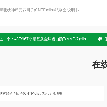
上一个：
48T/96T小鼠基质金属蛋白酶7(MMP-7)elisa试剂盒 操作
在