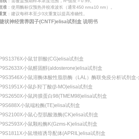
曲线
：需覆盖预期样本浓度范围，R²值应＞0.99。
校准
：使用酶标仪预热并校准波长（通常450 nm±10 nm）。
重复
：建议每样本至少3次重复以提高准确性。
睫状神经营养因子(CNTF)elisa试剂盒 说明书
P9S1376X小鼠甘胆酸(CG)elisa试剂盒
P9S2633X小鼠醛固醇(aldosterone)elisa试剂盒
-P9S3546X小鼠溶酶体酸性脂肪酶（LAL）酶联免疫分析试剂盒
P9S1951X小鼠β-羟丁酸(β-MO)elisa试剂盒
P9S2650X小鼠跨膜蛋白98(TMEM98)elisa试剂盒
P9S688X小鼠端粒酶(TE)elisa试剂盒
P9S2100X小鼠心型肌酸激酶(CK)elisa试剂盒
P9S2593X小鼠颗粒酶K(Gzms-K)elisa试剂盒
P9S1811X小鼠增殖诱导配体(APRIL)elisa试剂盒