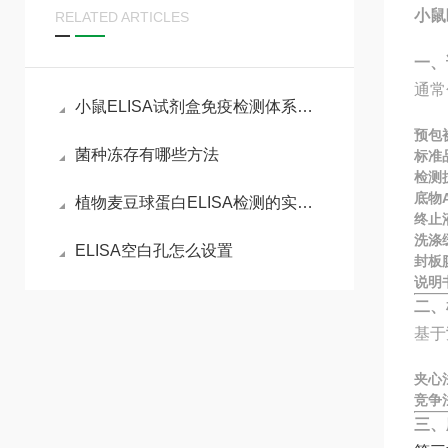
小鼠
RELATED ARTICLES
一、
通常
小鼠ELISA试剂盒免疫检测体系与动物模型实验实操指南
预包
菌种冻存有哪些方法
标准
检测
底物A
植物麦豆球蛋白ELISA检测的实验流程
终止
洗涤
ELISA空白孔怎么设置
封板
说明
二、
基于
夹心
竞争
三、