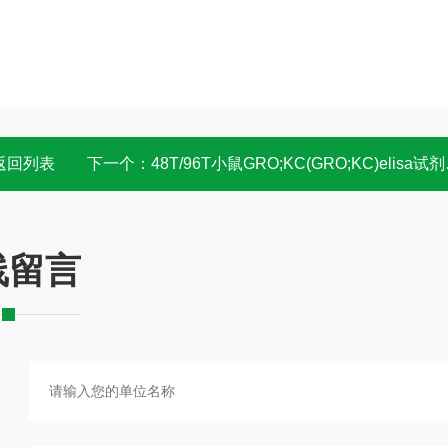
返回列表
下一个：
48T/96T小鼠GRO;KC(GRO;KC)elisa试剂盒 酶联免疫
线留言