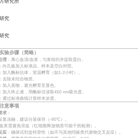
方研究所
研究
研究
实验步骤（简略）
处理
：离心血清/血浆，匀浆组织并提取蛋白。
：向孔板加入标准品、样本及空白对照。
：加入酶标抗体，室温孵育（如1-2小时）。
：去除未结合物质。
：加入底物，避光孵育至显色。
：加入终止液，用酶标仪读取450 nm吸光度。
：通过标准曲线计算样本浓度。
注意事项
要求
：
反复冻融，建议分装保存（-80℃）。
/血浆需避免溶血（红细胞释放物质可能干扰检测）。
反应
：确保试剂盒特异性（如不与其他吲哚类代谢物交叉反应）。