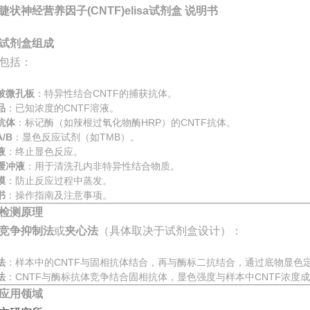
睫状神经营养因子(CNTF)elisa试剂盒 说明书
试剂盒组成
包括：
被微孔板
：特异性结合CNTF的捕获抗体。
品
：已知浓度的CNTF溶液。
抗体
：标记酶（如辣根过氧化物酶HRP）的CNTF抗体。
/B
：显色反应试剂（如TMB）。
液
：终止显色反应。
缓冲液
：用于清洗孔内非特异性结合物质。
膜
：防止反应过程中蒸发。
书
：操作指南及注意事项。
检测原理
竞争抑制法
或
夹心法
（具体取决于试剂盒设计）：
法
：样本中的CNTF与固相抗体结合，再与酶标二抗结合，通过底物显色
法
：CNTF与酶标抗体竞争结合固相抗体，显色强度与样本中CNTF浓度
应用领域