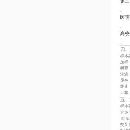
第三
。
医院
。
高校
。
四、
样本
加样
孵育
洗涤
显色
终止
计算
五、
样本
避免
血清
交叉