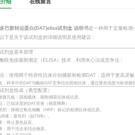
细介绍
在线留言
多巴胺转运蛋白(DAT)elisa试剂盒 说明书
是一种用于定量检测
以下是关于该试剂盒的详细说明及使用建议：
试剂盒基本原理
酶联免疫吸附测定（ELISA）技术，利用夹心法或
竞争法
：
法：使用两个特异性抗体分别捕获和检测DAT，适用于更高灵
法：样本中的DAT与酶标DAT竞争结合固相抗体，通过显色强度与标准曲
试剂盒组成（典型配置）
被微孔板：固相载体，吸附捕获抗体或抗原。
品：已知浓度的DAT溶液（梯度稀释）。
试剂：辣根过氧化物酶（HRP）标记的检测抗体或抗原。
A/B液：显色剂（如TMB）。
液：终止显色反应。
液：用于洗去未结合物质。