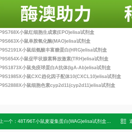
-P9S768X小鼠红细胞生成素(EPO)elisa试剂盒
-P9S663X小鼠单胺氧化酶(MAO)elisa试剂盒
-P9S2191X小鼠组氨酸丰富糖蛋白(HRG)elisa试剂盒
-P9S654X小鼠促甲状腺素释放激素(TRH)elisa试剂盒
P9S1873X小鼠免疫球蛋白A抗体(IgA-Ab)elisa试剂盒
P9S1985X小鼠CXC趋化因子配体10(CXCL10)elisa试剂盒
P9S2888X小鼠细胞色素cyp2d11(cyp2d11)elisa试剂盒
上一个：
48T/96T小鼠麦凝集蛋白(WAG)elisa试剂盒 OD值