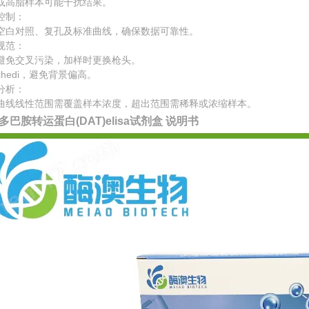
或高脂样本可能干扰结果。
控制：
空白对照、复孔及标准曲线，确保数据可靠性。
规范：
避免交叉污染，加样时更换枪头。
chedi，避免背景偏高。
分析：
曲线线性范围需覆盖样本浓度，超出范围需稀释或浓缩样本。
多巴胺转运蛋白(DAT)elisa试剂盒 说明书