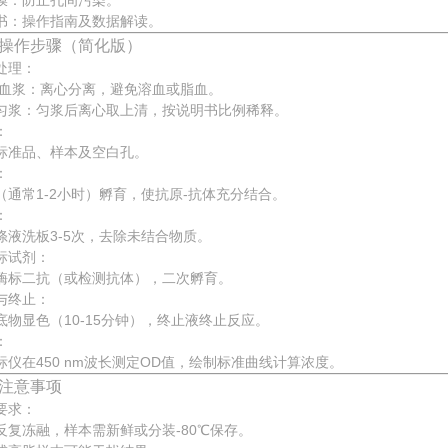
膜：防止孔间污染。
书：操作指南及数据解读。
操作步骤（简化版）
处理：
/血浆：离心分离，避免溶血或脂血。
匀浆：匀浆后离心取上清，按说明书比例稀释。
：
标准品、样本及空白孔。
：
（通常1-2小时）孵育，使抗原-抗体充分结合。
：
涤液洗板3-5次，去除未结合物质。
标试剂：
酶标二抗（或检测抗体），二次孵育。
与终止：
底物显色（10-15分钟），终止液终止反应。
：
标仪在450 nm波长测定OD值，绘制标准曲线计算浓度。
注意事项
要求：
反复冻融，样本需新鲜或分装-80℃保存。