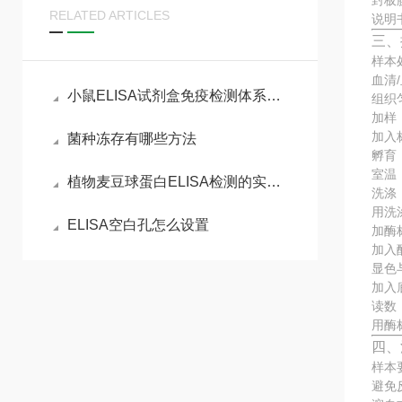
封板
RELATED ARTICLES
说明
三、
样本
血清
小鼠ELISA试剂盒免疫检测体系与动物模型实验实操指南
组织
加样
加入
菌种冻存有哪些方法
孵育
室温
植物麦豆球蛋白ELISA检测的实验流程
洗涤
用洗
ELISA空白孔怎么设置
加酶
加入
显色
加入
读数
用酶
四、
样本
避免