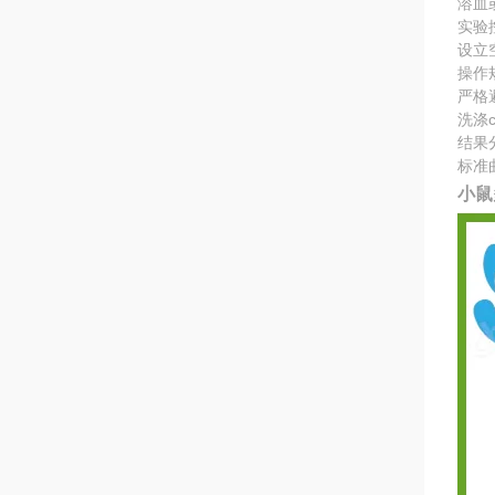
溶血
实验
设立
操作
严格
洗涤
结果
标准
小鼠