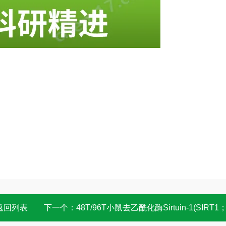
返回列表
下一个：
48T/96T小鼠去乙酰化酶Sirtuin-1(SIRT1；SIR2L1)elisa试剂盒 科