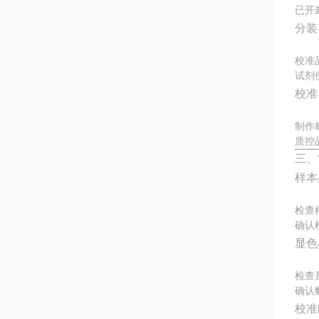
已开
分装
校准
试剂
校准
制作
质控
三、
样本
检查
确认
显色
检查
确认
校准