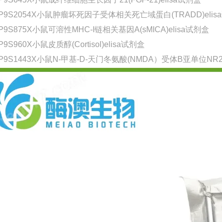
-P9S2054X小鼠肿瘤坏死因子受体相关死亡域蛋白(TRADD)elis
P9S875X小鼠可溶性MHC-I链相关基因A(sMICA)elisa试剂盒
P9S960X小鼠皮质醇(Cortisol)elisa试剂盒
-P9S1443X小鼠N-甲基-D-天门冬氨酸(NMDA）受体B亚单位NR2(