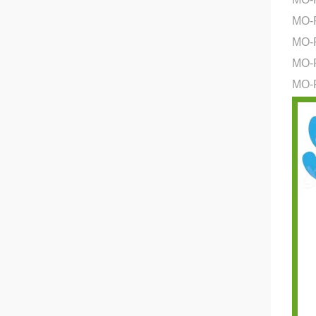
MO
MO-
MO-
MO