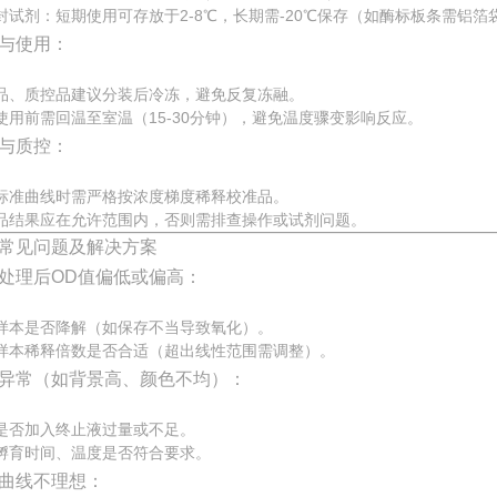
封试剂：短期使用可存放于2-8℃，长期需-20℃保存（如酶标板条需铝箔
与使用：
品、质控品建议分装后冷冻，避免反复冻融。
使用前需回温至室温（15-30分钟），避免温度骤变影响反应。
与质控：
标准曲线时需严格按浓度梯度稀释校准品。
品结果应在允许范围内，否则需排查操作或试剂问题。
常见问题及解决方案
处理后OD值偏低或偏高：
样本是否降解（如保存不当导致氧化）。
样本稀释倍数是否合适（超出线性范围需调整）。
异常（如背景高、颜色不均）：
是否加入终止液过量或不足。
孵育时间、温度是否符合要求。
曲线不理想：