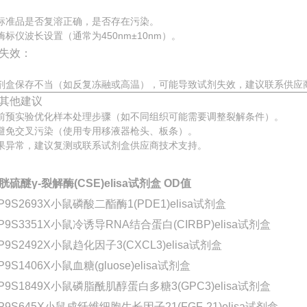
标准品是否复溶正确，是否存在污染。
酶标仪波长设置（通常为450nm±10nm）。
失效：
剂盒保存不当（如反复冻融或高温），可能导致试剂失效，建议联系供应
其他建议
前预实验优化样本处理步骤（如不同组织可能需要调整裂解条件）。
避免交叉污染（使用专用移液器枪头、板条）。
果异常，建议复测或联系试剂盒供应商技术支持。
胱硫醚γ-裂解酶(CSE)elisa试剂盒 OD值
P9S2693X小鼠磷酸二酯酶1(PDE1)elisa试剂盒
P9S3351X小鼠冷诱导RNA结合蛋白(CIRBP)elisa试剂盒
P9S2492X小鼠趋化因子3(CXCL3)elisa试剂盒
P9S1406X小鼠血糖(gluose)elisa试剂盒
-P9S1849X小鼠磷脂酰肌醇蛋白多糖3(GPC3)elisa试剂盒
P9S645X小鼠成纤维细胞生长因子21(FGF-21)elisa试剂盒