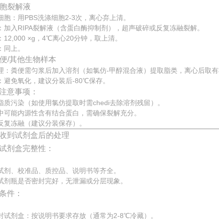
 细胞裂解液
细胞：用PBS洗涤细胞2-3次，离心弃上清。
：加入RIPA裂解液（含蛋白酶抑制剂），超声破碎或反复冻融裂解。
12,000 ×g，4℃离心20分钟，取上清。
：同上。
 粪便/其他生物样本
理：粪便需匀浆后加入溶剂（如氯仿-甲醇混合液）提取脂类，离心后取
：避免氧化，建议分装后-80℃保存。
注意事项：
脂质污染（如使用氯仿提取时需chedi去除溶剂残留）。
中可能内源性含有结合蛋白，需确保裂解充分。
反复冻融（建议分装保存）。
收到试剂盒后的处理
试剂盒完整性：
试剂、校准品、质控品、说明书等齐全。
试剂瓶是否密封完好，无泄漏或分层现象。
条件：
封试剂盒：按说明书要求存放（通常为2-8℃冷藏）。