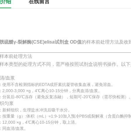
细介绍
在线留言
胱硫醚γ-裂解酶(CSE)elisa试剂盒 OD值
的样本前处理方法及收
样本前处理方法
样本类型的处理方式不同，需严格按照试剂盒说明书操作。以下
血清/血浆
：使用不含检测指标的EDTA或肝素抗凝管收集血液，避免溶血。
2,000-3,000 ×g，4℃离心10-15分钟，分离血清/血浆。
：分装后-80℃冻存（避免反复冻融），短期可-20℃保存（需尽快检测）
 组织匀浆
：新鲜组织，生理盐水冲洗后吸干水分。
：按重量（g）:体积（mL）=1:9-10加入预冷PBS或裂解液（含蛋白酶
12,000 ×g，4℃离心10-15分钟，取上清。
：同血清/血浆。