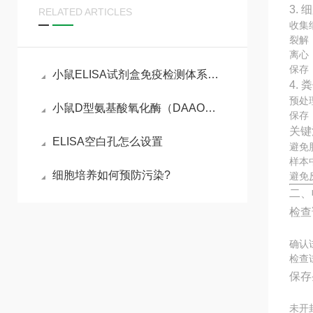
3.
RELATED ARTICLES
收集
裂解
离心：
保存
小鼠ELISA试剂盒免疫检测体系与动物模型实验实操指南
4.
预处
小鼠D型氨基酸氧化酶（DAAO）ELISA试剂盒参考说明书
保存
关键
ELISA空白孔怎么设置
避免
样本
细胞培养如何预防污染?
避免
二、
检查
确认
检查
保存
未开