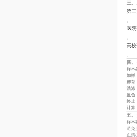
三、
第三
。
医院
。
高校
。
四、
样本
加样
孵育
洗涤
显色
终止
计算
五、
样本
避免
血清