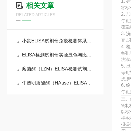
1.
相关文章
将标
2. 
RELATED ARTICLES
每孔
覆盖
3. 
弃去
小鼠ELISA试剂盒免疫检测体系与动物模型实验实操指南
4.
每孔
ELISA检测试剂盒实验显色与比色分析
洗涤
5.
溶菌酶（LZM）ELISA检测试剂盒的工作原理
每孔
洗涤
牛透明质酸酶（HAase）ELISA检测试剂盒
6.
每孔
三、
绘制
以标
样本
根据