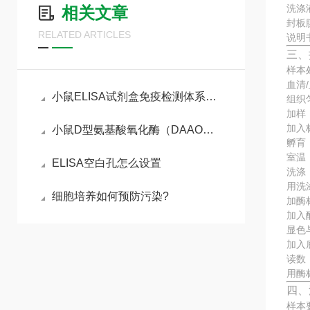
洗涤
相关文章
封板
RELATED ARTICLES
说明
三、
样本
血清
小鼠ELISA试剂盒免疫检测体系与动物模型实验实操指南
组织
加样
加入
小鼠D型氨基酸氧化酶（DAAO）ELISA试剂盒参考说明书
孵育
室温
ELISA空白孔怎么设置
洗涤
用洗
细胞培养如何预防污染?
加酶
加入
显色
加入
读数
用酶
四、
样本