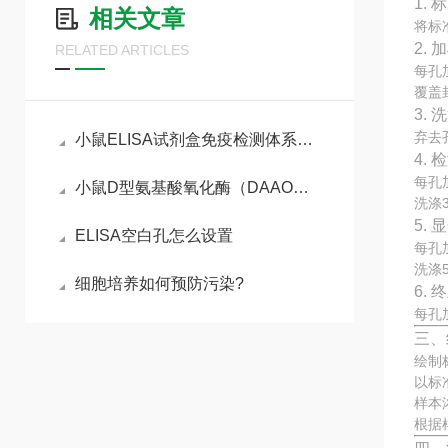
1.
相关文章
将标
2. 
RELATED ARTICLES
每孔
覆盖
3. 
弃去
小鼠ELISA试剂盒免疫检测体系与动物模型实验实操指南
4.
每孔
小鼠D型氨基酸氧化酶（DAAO）ELISA试剂盒参考说明书
洗涤
5.
ELISA空白孔怎么设置
每孔
洗涤
细胞培养如何预防污染?
6.
每孔
三、
绘制
以标
样本
根据