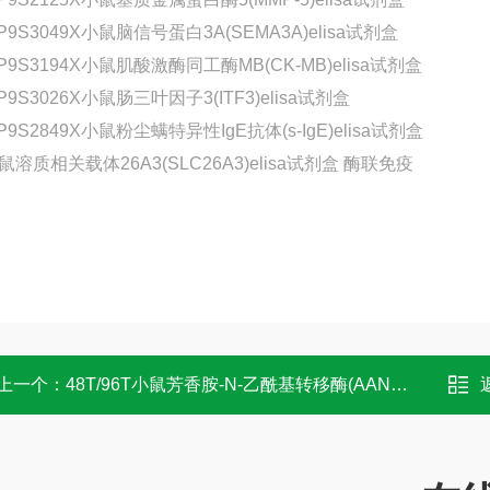
P9S3049X小鼠脑信号蛋白3A(SEMA3A)elisa试剂盒
-P9S3194X小鼠肌酸激酶同工酶MB(CK-MB)elisa试剂盒
P9S3026X小鼠肠三叶因子3(ITF3)elisa试剂盒
P9S2849X小鼠粉尘螨特异性IgE抗体(s-IgE)elisa试剂盒
上一个：
48T/96T小鼠芳香胺-N-乙酰基转移酶(AANAT)elisa试剂盒 实验