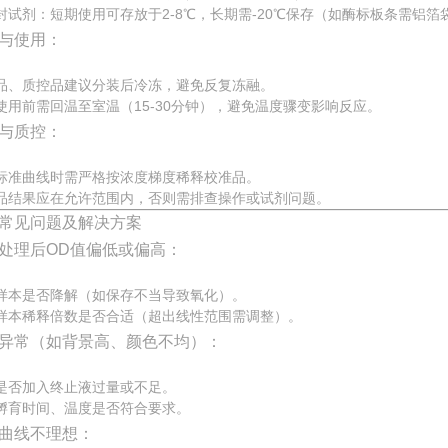
封试剂：短期使用可存放于2-8℃，长期需-20℃保存（如酶标板条需铝箔
与使用：
品、质控品建议分装后冷冻，避免反复冻融。
使用前需回温至室温（15-30分钟），避免温度骤变影响反应。
与质控：
标准曲线时需严格按浓度梯度稀释校准品。
品结果应在允许范围内，否则需排查操作或试剂问题。
常见问题及解决方案
处理后OD值偏低或偏高：
样本是否降解（如保存不当导致氧化）。
样本稀释倍数是否合适（超出线性范围需调整）。
异常（如背景高、颜色不均）：
是否加入终止液过量或不足。
孵育时间、温度是否符合要求。
曲线不理想：