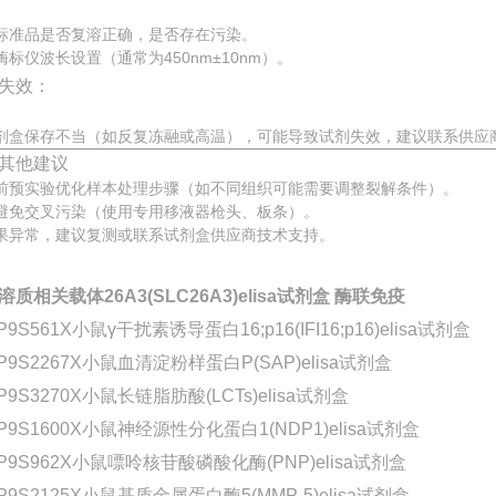
标准品是否复溶正确，是否存在污染。
酶标仪波长设置（通常为450nm±10nm）。
失效：
剂盒保存不当（如反复冻融或高温），可能导致试剂失效，建议联系供应
其他建议
前预实验优化样本处理步骤（如不同组织可能需要调整裂解条件）。
避免交叉污染（使用专用移液器枪头、板条）。
果异常，建议复测或联系试剂盒供应商技术支持。
溶质相关载体26A3(SLC26A3)elisa试剂盒 酶联免疫
P9S561X小鼠γ干扰素诱导蛋白16;p16(IFI16;p16)elisa试剂盒
-P9S2267X小鼠血清淀粉样蛋白P(SAP)elisa试剂盒
P9S3270X小鼠长链脂肪酸(LCTs)elisa试剂盒
-P9S1600X小鼠神经源性分化蛋白1(NDP1)elisa试剂盒
-P9S962X小鼠嘌呤核苷酸磷酸化酶(PNP)elisa试剂盒
P9S2125X小鼠基质金属蛋白酶5(MMP-5)elisa试剂盒