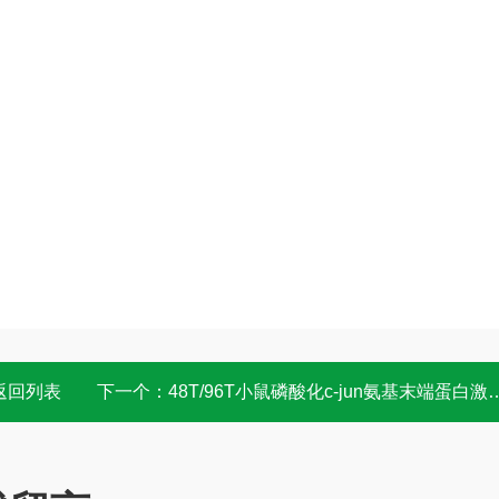
返回列表
下一个：
48T/96T小鼠磷酸化c-jun氨基末端蛋白激酶(p-JNK)elisa试剂盒 酶联免疫