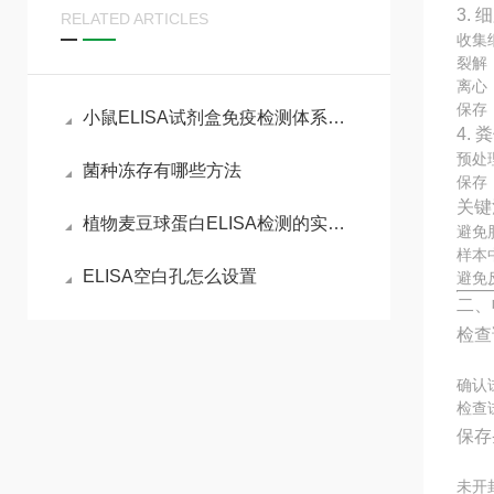
3.
RELATED ARTICLES
收集
裂解
离心：
保存
小鼠ELISA试剂盒免疫检测体系与动物模型实验实操指南
4.
预处
菌种冻存有哪些方法
保存
关键
植物麦豆球蛋白ELISA检测的实验流程
避免
样本
ELISA空白孔怎么设置
避免
二、
检查
确认
检查
保存
未开