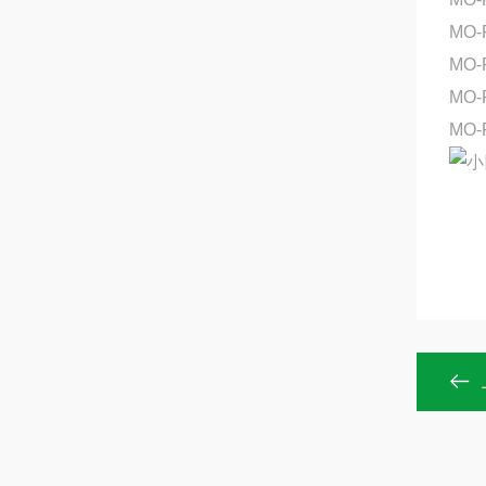
MO-
MO
MO-
MO-