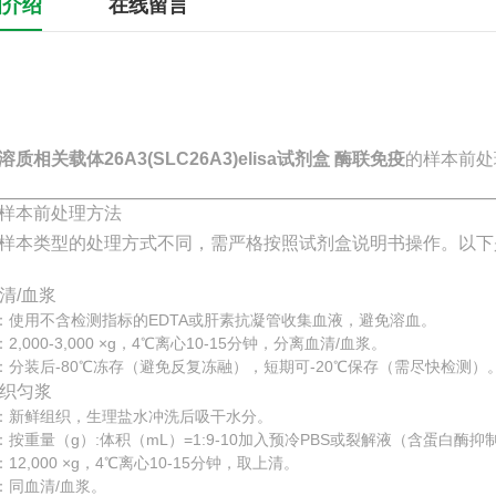
细介绍
在线留言
溶质相关载体26A3(SLC26A3)elisa试剂盒 酶联免疫
的样本前处
样本前处理方法
样本类型的处理方式不同，需严格按照试剂盒说明书操作。以下
血清/血浆
：使用不含检测指标的EDTA或肝素抗凝管收集血液，避免溶血。
2,000-3,000 ×g，4℃离心10-15分钟，分离血清/血浆。
：分装后-80℃冻存（避免反复冻融），短期可-20℃保存（需尽快检测）
 组织匀浆
：新鲜组织，生理盐水冲洗后吸干水分。
：按重量（g）:体积（mL）=1:9-10加入预冷PBS或裂解液（含蛋白酶
12,000 ×g，4℃离心10-15分钟，取上清。
：同血清/血浆。