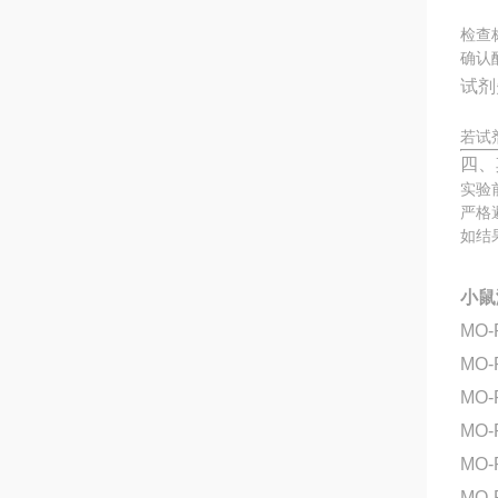
检查
确认
试剂
若试
四、
实验
严格
如结
小鼠
MO-
MO
MO-
MO
MO
MO-