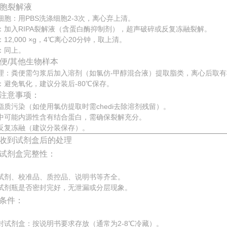
 细胞裂解液
细胞：用PBS洗涤细胞2-3次，离心弃上清。
：加入RIPA裂解液（含蛋白酶抑制剂），超声破碎或反复冻融裂解。
12,000 ×g，4℃离心20分钟，取上清。
：同上。
 粪便/其他生物样本
理：粪便需匀浆后加入溶剂（如氯仿-甲醇混合液）提取脂类，离心后取
：避免氧化，建议分装后-80℃保存。
注意事项：
脂质污染（如使用氯仿提取时需chedi去除溶剂残留）。
中可能内源性含有结合蛋白，需确保裂解充分。
反复冻融（建议分装保存）。
收到试剂盒后的处理
试剂盒完整性：
试剂、校准品、质控品、说明书等齐全。
试剂瓶是否密封完好，无泄漏或分层现象。
条件：
封试剂盒：按说明书要求存放（通常为2-8℃冷藏）。