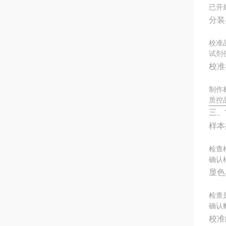
已开
分装
校准
试剂
校准
制作
质控
三、
样本
检查
确认
显色
检查
确认
校准