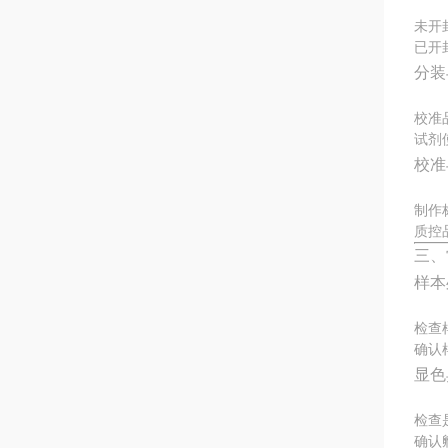
未开
已开
分装
校准
试剂
校准
制作
质控
三、
样本
检查
确认
显色
检查
确认