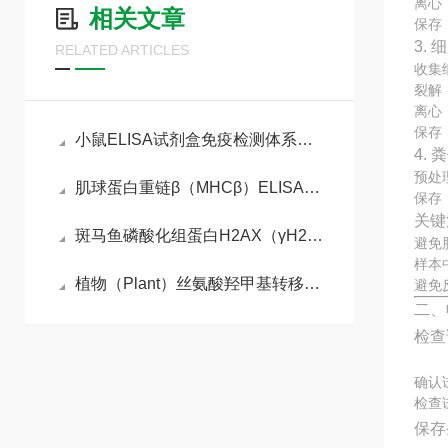
离心：
相关文章
保存
3.
RELATED ARTICLES
收集
裂解
离心：
保存
小鼠ELISA试剂盒免疫检测体系与动物模型实验实操指南
4.
预处
肌球蛋白重链β（MHCβ）ELISA检测试剂盒
保存
关键
斑马鱼磷酸化组蛋白H2AX（γH2AX）ELISA检测试剂盒的工作原理
避免
样本
植物（Plant）丝氨酸羟甲基转移酶（SHMT） ELISA检测试剂盒说明书
避免
二、
检查
确认
检查
保存