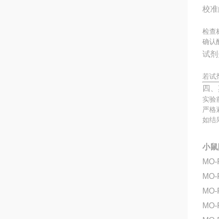
校准
检查
确认
试剂
若试
四、
实验
严格
如结
小鼠
MO-
MO
MO-
MO-