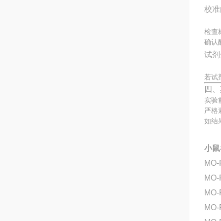
校准
检查
确认
试剂
若试
四、
实验
严格
如结
小鼠
MO-
MO
MO-
MO