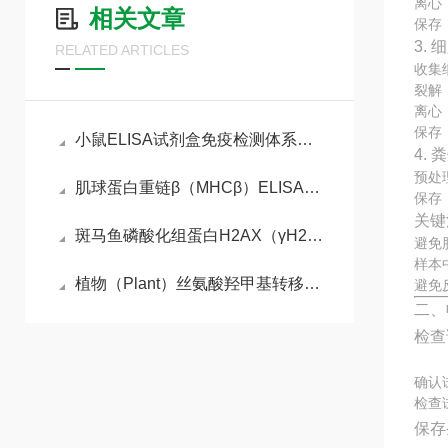
离心：
相关文章
保存
3.
RELATED ARTICLES
收集
裂解
离心：
保存
小鼠ELISA试剂盒免疫检测体系与动物模型实验实操指南
4.
预处
肌球蛋白重链β（MHCβ）ELISA检测试剂盒
保存
关键
斑马鱼磷酸化组蛋白H2AX（γH2AX）ELISA检测试剂盒的工作原理
避免
样本
植物（Plant）丝氨酸羟甲基转移酶（SHMT） ELISA检测试剂盒说明书
避免
二、
检查
确认
检查
保存