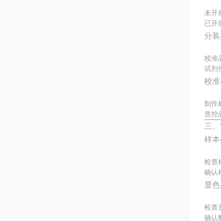
未开
已开
分装
校准
试剂
校准
制作
质控
三、
样本
检查
确认
显色
检查
确认