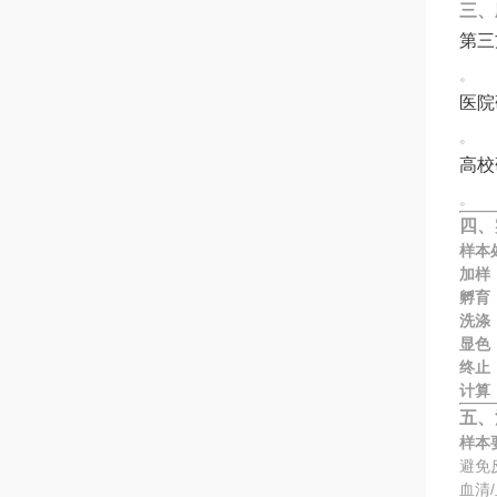
三、
第三
。
医院
。
高校
。
四、
样本
加样
孵育
洗涤
显色
终止
计算
五、
样本
避免
血清