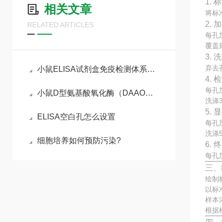
1.
相关文章
将标
2. 
RELATED ARTICLES
每孔
覆盖
3. 
弃去
小鼠ELISA试剂盒免疫检测体系与动物模型实验实操指南
4.
每孔
小鼠D型氨基酸氧化酶（DAAO）ELISA试剂盒参考说明书
洗涤
5.
ELISA空白孔怎么设置
每孔
洗涤
细胞培养如何预防污染?
6.
每孔
三、
绘制
以标
样本
根据