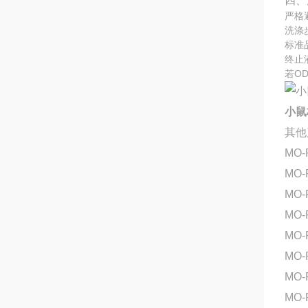
四、
严格
洗涤
标准
终止
若O
小鼠核
其他
MO-
MO-
MO-
MO-
MO-
MO
MO-
MO-