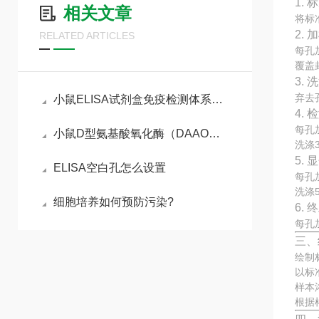
1.
相关文章
将标
2. 
RELATED ARTICLES
每孔
覆盖
3. 
弃去
小鼠ELISA试剂盒免疫检测体系与动物模型实验实操指南
4.
每孔
小鼠D型氨基酸氧化酶（DAAO）ELISA试剂盒参考说明书
洗涤
5.
ELISA空白孔怎么设置
每孔
洗涤
细胞培养如何预防污染?
6.
每孔
三、
绘制
以标
样本
根据