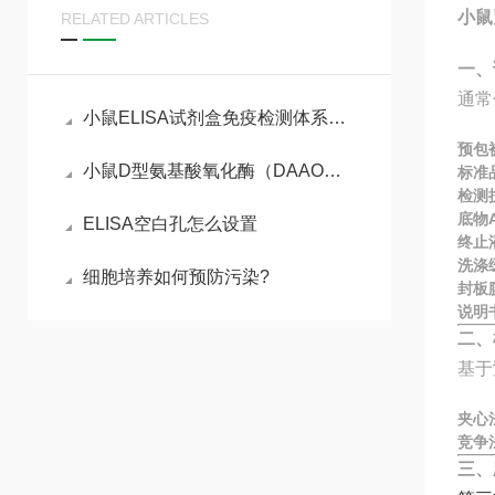
小鼠紧
RELATED ARTICLES
一、
通常
小鼠ELISA试剂盒免疫检测体系与动物模型实验实操指南
预包
小鼠D型氨基酸氧化酶（DAAO）ELISA试剂盒参考说明书
标准
检测
底物A
ELISA空白孔怎么设置
终止
洗涤
细胞培养如何预防污染?
封板
说明
二、
基于
夹心
竞争
三、