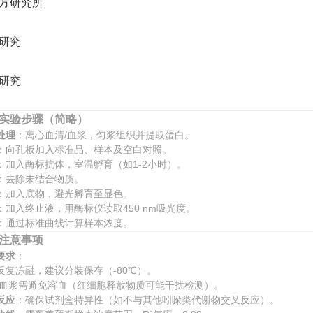
方研究所
研究
研究
实验步骤（简略）
处理
：离心血清/血浆，匀浆组织并提取蛋白。
：向孔板加入标准品、样本及空白对照。
：加入酶标抗体，室温孵育（如1-2小时）。
：去除未结合物质。
：加入底物，避光孵育至显色。
：加入终止液，用酶标仪读取450 nm吸光度。
：通过标准曲线计算样本浓度。
注意事项
要求
：
反复冻融，建议分装保存（-80℃）。
/血浆需避免溶血（红细胞释放物质可能干扰检测）。
反应
：确保试剂盒特异性（如不与其他吲哚类代谢物交叉反应）。