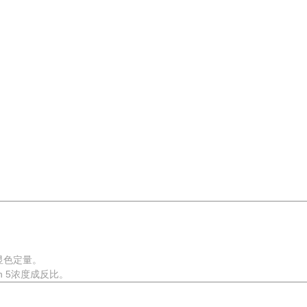
显色定量。
in 5浓度成反比。