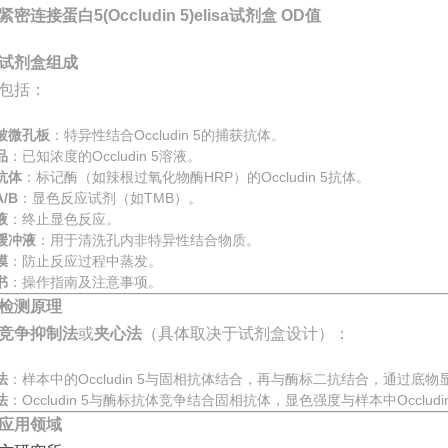
密连接蛋白5(Occludin 5)elisa试剂盒 OD值
试剂盒组成
包括：
被微孔板
：特异性结合Occludin 5的捕获抗体。
品
：已知浓度的Occludin 5溶液。
抗体
：标记酶（如辣根过氧化物酶HRP）的Occludin 5抗体。
/B
：显色反应试剂（如TMB）。
液
：终止显色反应。
缓冲液
：用于清洗孔内非特异性结合物质。
膜
：防止反应过程中蒸发。
书
：操作指南及注意事项。
检测原理
竞争抑制法
或
夹心法
（具体取决于试剂盒设计）：
法
：样本中的Occludin 5与固相抗体结合，再与酶标二抗结合，通过底物
法
：Occludin 5与酶标抗体竞争结合固相抗体，显色强度与样本中Occlud
应用领域