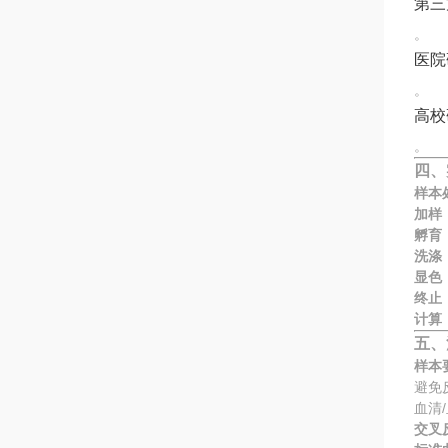
第三
。
医院
。
高校
。
四、
样本
加样
孵育
洗涤
显色
终止
计算
五、
样本
避免
血清
交叉