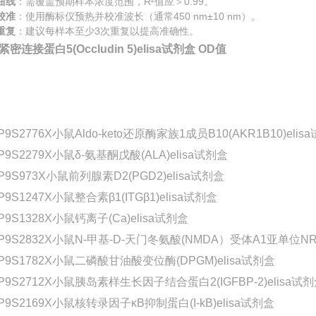
曲线
：需覆盖预期样本浓度范围，R²值应＞0.99。
校准
：使用酶标仪预热并校准波长（通常450 nm±10 nm）。
重复
：建议每样本至少3次重复以提高准确性。
密连接蛋白5(Occludin 5)elisa试剂盒 OD值
P9S2776X小鼠Aldo-keto还原酶家族1成员B10(AKR1B10)elis
P9S2279X小鼠δ-氨基酮戊酸(ALA)elisa试剂盒
P9S973X小鼠前列腺素D2(PGD2)elisa试剂盒
P9S1247X小鼠整合素β1(ITGβ1)elisa试剂盒
P9S1328X小鼠钙离子(Ca)elisa试剂盒
-P9S2832X小鼠N-甲基-D-天门冬氨酸(NMDA）受体A1亚单位NR4(
-P9S1782X小鼠二磷酸甘油酸变位酶(DPGM)elisa试剂盒
-P9S2712X小鼠胰岛素样生长因子结合蛋白2(IGFBP-2)elisa试
P9S2169X小鼠核转录因子κB抑制蛋白(I-kB)elisa试剂盒