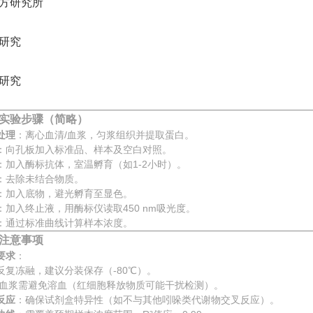
方研究所
研究
研究
实验步骤（简略）
处理
：离心血清/血浆，匀浆组织并提取蛋白。
：向孔板加入标准品、样本及空白对照。
：加入酶标抗体，室温孵育（如1-2小时）。
：去除未结合物质。
：加入底物，避光孵育至显色。
：加入终止液，用酶标仪读取450 nm吸光度。
：通过标准曲线计算样本浓度。
注意事项
要求
：
反复冻融，建议分装保存（-80℃）。
/血浆需避免溶血（红细胞释放物质可能干扰检测）。
反应
：确保试剂盒特异性（如不与其他吲哚类代谢物交叉反应）。