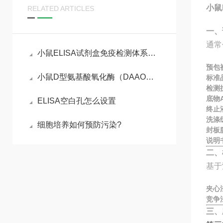
小鼠
RELATED ARTICLES
一、
通常
小鼠ELISA试剂盒免疫检测体系与动物模型实验实操指南
预包
小鼠D型氨基酸氧化酶（DAAO）ELISA试剂盒参考说明书
标准
检测
底物A
ELISA空白孔怎么设置
终止
洗涤
细胞培养如何预防污染?
封板
说明
二、
基于
夹心
竞争
三、