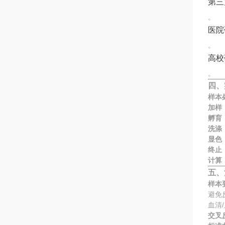
第三
。
医院
。
高校
。
四、
样本
加样
孵育
洗涤
显色
终止
计算
五、
样本
避免
血清
交叉