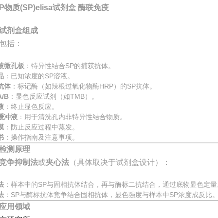
P物质(SP)elisa试剂盒 酶联免疫
试剂盒组成
包括：
被微孔板
：特异性结合SP的捕获抗体。
品
：已知浓度的SP溶液。
抗体
：标记酶（如辣根过氧化物酶HRP）的SP抗体。
/B
：显色反应试剂（如TMB）。
液
：终止显色反应。
缓冲液
：用于清洗孔内非特异性结合物质。
膜
：防止反应过程中蒸发。
书
：操作指南及注意事项。
检测原理
竞争抑制法
或
夹心法
（具体取决于试剂盒设计）：
法
：样本中的SP与固相抗体结合，再与酶标二抗结合，通过底物显色定量
法
：SP与酶标抗体竞争结合固相抗体，显色强度与样本中SP浓度成反比
应用领域