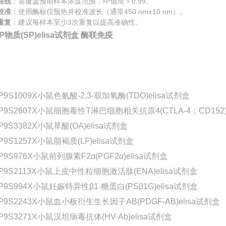
曲线
：需覆盖预期样本浓度范围，R²值应＞0.99。
校准
：使用酶标仪预热并校准波长（通常450 nm±10 nm）。
重复
：建议每样本至少3次重复以提高准确性。
P物质(SP)elisa试剂盒 酶联免疫
P9S1009X小鼠色氨酸-2,3-双加氧酶(TDO)elisa试剂盒
-P9S2607X小鼠细胞毒性T淋巴细胞相关抗原4(CTLA-4；CD152)
P9S3382X小鼠草酸(OA)elisa试剂盒
P9S1257X小鼠脂褐质(LF)elisa试剂盒
P9S976X小鼠前列腺素F2α(PGF2α)elisa试剂盒
-P9S2113X小鼠上皮中性粒细胞激活肽(ENA)elisa试剂盒
P9S994X小鼠妊娠特异性β1-糖蛋白(PSβ1G)elisa试剂盒
-P9S2243X小鼠血小板衍生生长因子AB(PDGF-AB)elisa试剂盒
P9S3271X小鼠汉坦病毒抗体(HV-Ab)elisa试剂盒