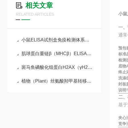
相关文章
小鼠
RELATED ARTICLES
一、
通常
小鼠ELISA试剂盒免疫检测体系与动物模型实验实操指南
预包
肌球蛋白重链β（MHCβ）ELISA检测试剂盒
标准
检测
底物A
斑马鱼磷酸化组蛋白H2AX（γH2AX）ELISA检测试剂盒的工作原理
终止
洗涤
植物（Plant）丝氨酸羟甲基转移酶（SHMT） ELISA检测试剂盒说明书
封板
说明
二、
基于
夹心
竞争