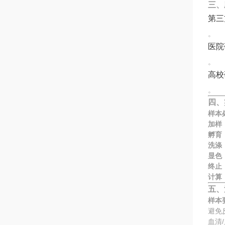
三、
第三
。
医院
。
高校
。
四、
样本
加样
孵育
洗涤
显色
终止
计算
五、
样本
避免
血清