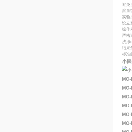
避免
溶血
实验
设立
操作
严格
洗涤
结果
标准
小鼠
MO-
MO-
MO-
MO-
MO
MO