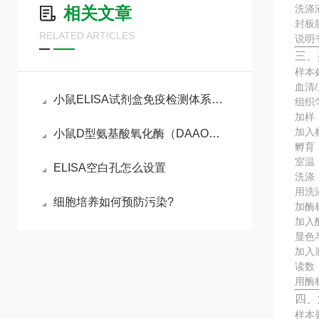
洗涤
相关文章
封板
RELATED ARTICLES
说明
三、
样本
血清
小鼠ELISA试剂盒免疫检测体系与动物模型实验实操指南
组织
加样
加入
小鼠D型氨基酸氧化酶（DAAO）ELISA试剂盒参考说明书
孵育
室温
ELISA空白孔怎么设置
洗涤
用洗
细胞培养如何预防污染?
加酶
加入
显色
加入
读数
用酶
四、
样本