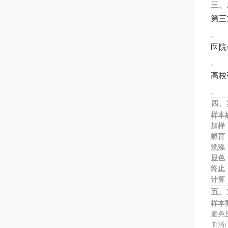
三、
第三
。
医院
。
高校
。
四、
样本
加样
孵育
洗涤
显色
终止
计算
五、
样本
避免
血清