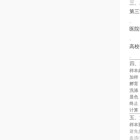
三、
第三
。
医院
。
高校
。
四、
样本
加样
孵育
洗涤
显色
终止
计算
五、
样本
避免
血清