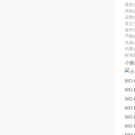
避免
溶血
实验
设立
操作
严格
洗涤
结果
标准
小鼠
MO-
MO-
MO-
MO-
MO-
MO-