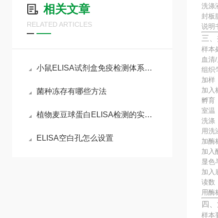
洗涤
相关文章
封板
RELATED ARTICLES
说明
三、
样本
血清
小鼠ELISA试剂盒免疫检测体系与动物模型实验实操指南
组织
加样
加入
菌种冻存有哪些方法
孵育
室温
植物麦豆球蛋白ELISA检测的实验流程
洗涤
用洗
ELISA空白孔怎么设置
加酶
加入
显色
加入
读数
用酶
四、
样本