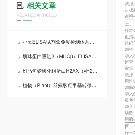
洗涤
相关文章
封板
RELATED ARTICLES
说明
三、
样本
血清
小鼠ELISA试剂盒免疫检测体系与动物模型实验实操指南
组织
加样
加入
肌球蛋白重链β（MHCβ）ELISA检测试剂盒
孵育
室温
斑马鱼磷酸化组蛋白H2AX（γH2AX）ELISA检测试剂盒的工作原理
洗涤
用洗
植物（Plant）丝氨酸羟甲基转移酶（SHMT） ELISA检测试剂盒说明书
加酶
加入
显色
加入
读数
用酶
四、
样本