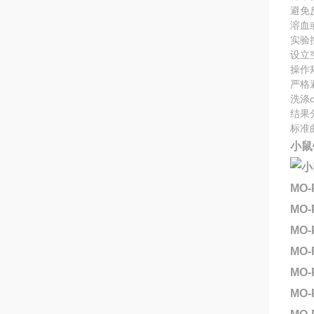
避免
溶血
实验
设立
操作
严格
洗涤
结果
标准
小鼠铁
MO-
MO-
MO-
MO-
MO-
MO-