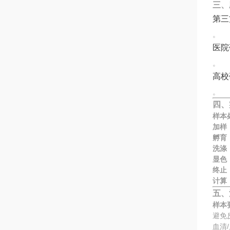
三、
第三
。
医院
。
高校
。
四、
样本
加样
孵育
洗涤
显色
终止
计算
五、
样本
避免
血清