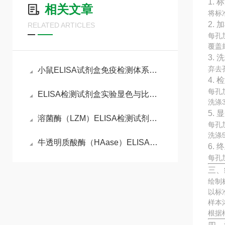
1.
相关文章
将标
2. 
RELATED ARTICLES
每孔
覆盖
3. 
弃去
小鼠ELISA试剂盒免疫检测体系与动物模型实验实操指南
4.
每孔
ELISA检测试剂盒实验显色与比色分析
洗涤
5.
溶菌酶（LZM）ELISA检测试剂盒的工作原理
每孔
洗涤
牛透明质酸酶（HAase）ELISA检测试剂盒
6.
每孔
三、
绘制
以标
样本
根据