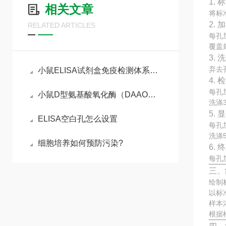
1.
相关文章
将标
2. 
RELATED ARTICLES
每孔
覆盖
3. 
弃去
小鼠ELISA试剂盒免疫检测体系与动物模型实验实操指南
4.
每孔
小鼠D型氨基酸氧化酶（DAAO）ELISA试剂盒参考说明书
洗涤
5.
ELISA空白孔怎么设置
每孔
洗涤
细胞培养如何预防污染?
6.
每孔
三、
绘制
以标
样本
根据