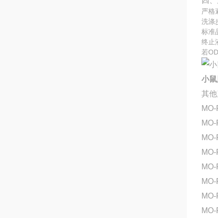
四、
严格
洗涤
标准
终止
若O
小鼠胸
其他
MO
MO-
MO-
MO-
MO-
MO-
MO-
MO-