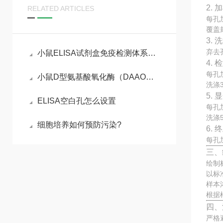
2. 
RELATED ARTICLES
每孔
覆盖
3. 
弃去
小鼠ELISA试剂盒免疫检测体系与动物模型实验实操指南
4.
每孔
小鼠D型氨基酸氧化酶（DAAO）ELISA试剂盒参考说明书
洗涤
5.
ELISA空白孔怎么设置
每孔
洗涤
细胞培养如何预防污染?
6.
每孔
三、
绘制
以标
样本
根据
四、
严格