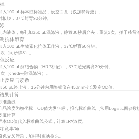
加样
加入100 μL样本或标准品，设空白孔（仅加稀释液）。
封板膜，37℃孵育90分钟。
洗涤
孔内液体，每孔加350 μL洗涤液，静置30秒后弃去，重复3次。拍干残留
 检测抗体孵育
加入100 μL生物素化抗体工作液，37℃孵育60分钟。
3次（同步骤3）。
 显色反应
加入100 μL酶结合物（HRP标记），37℃避光孵育30分钟。
5次（chedi去除洗涤液）。
 终止反应与读数
加50 μL终止液，15分钟内用酶标仪在450nm波长测定OD值。
结果计算
标准曲线
准品浓度为横坐标，OD值为纵坐标，拟合标准曲线（常用Logistic四参数
浓度计算
样本OD值代入标准曲线公式，计算LPA浓度。
注意事项
避免交叉污染，加样时更换枪头。