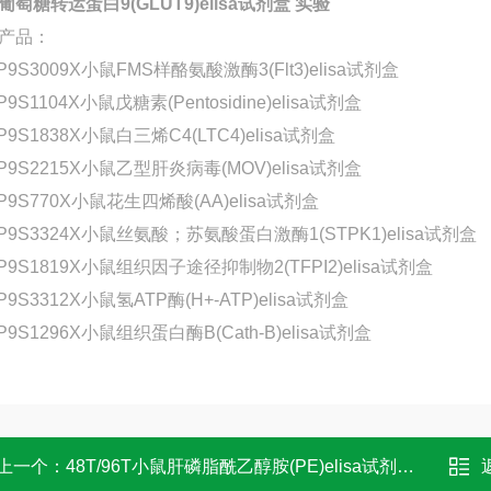
葡萄糖转运蛋白9(GLUT9)elisa试剂盒 实验
产品：
P9S3009X小鼠FMS样酪氨酸激酶3(Flt3)elisa试剂盒
P9S1104X小鼠戊糖素(Pentosidine)elisa试剂盒
P9S1838X小鼠白三烯C4(LTC4)elisa试剂盒
-P9S2215X小鼠乙型肝炎病毒(MOV)elisa试剂盒
P9S770X小鼠花生四烯酸(AA)elisa试剂盒
-P9S3324X小鼠丝氨酸；苏氨酸蛋白激酶1(STPK1)elisa试剂盒
P9S1819X小鼠组织因子途径抑制物2(TFPI2)elisa试剂盒
P9S3312X小鼠氢ATP酶(H+-ATP)elisa试剂盒
P9S1296X小鼠组织蛋白酶B(Cath-B)elisa试剂盒
上一个：
48T/96T小鼠肝磷脂酰乙醇胺(PE)elisa试剂盒 科研