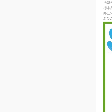
洗涤
标准
终止
若O