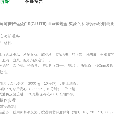
细介绍
在线留言
葡萄糖转运蛋白9(GLUT9)elisa试剂盒 实验
的标准操作说明概
实验前准备
与材料
盒（含标准品、检测抗体、酶标板、底物A/B、终止液、洗涤液、封板膜
（血清、血浆、组织匀浆液等）。
℃恒温箱、离心机、移液器、洗板机（或手动洗板）、酶标仪（450nm波长
处理
/血浆：离心分离（3000×g，10分钟），取上清液。
匀浆：匀浆后离心（5000×g，10分钟），取上清。
需避免反复冻融，4℃短期保存或-80℃长期保存。
操作步骤
 标准品配制
准品冻干粉用稀释液复溶，按说明书梯度稀释（如0、10、20、40、80 pg