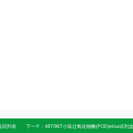
返回列表
下一个：
48T/96T小鼠过氧化物酶(POD)elisa试剂盒 OD