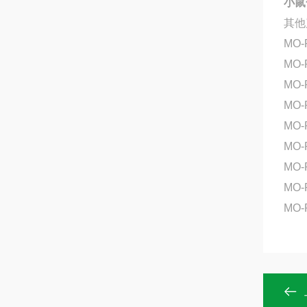
小鼠
其他
MO-
MO-
MO-
MO
MO-
MO
MO-
MO-
MO-