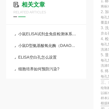
1.
相关文章
将标
2. 
RELATED ARTICLES
每孔
覆盖
3. 
弃去
小鼠ELISA试剂盒免疫检测体系与动物模型实验实操指南
4.
每孔
小鼠D型氨基酸氧化酶（DAAO）ELISA试剂盒参考说明书
洗涤
5.
ELISA空白孔怎么设置
每孔
洗涤
细胞培养如何预防污染?
6.
每孔
三、
绘制
以标
样本
根据