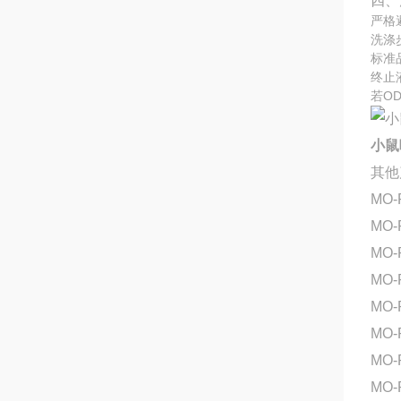
四、
严格
洗涤
标准
终止
若O
小鼠呼
其他
MO-
MO-
MO-
MO-
MO-
MO-
MO
MO-