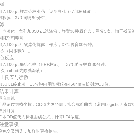
加样
加入100 μL样本或标准品，设空白孔（仅加稀释液）。
封板膜，37℃孵育90分钟。
洗涤
孔内液体，每孔加350 μL洗涤液，静置30秒后弃去，重复3次。拍干残留
 检测抗体孵育
加入100 μL生物素化抗体工作液，37℃孵育60分钟。
3次（同步骤3）。
 显色反应
加入100 μL酶结合物（HRP标记），37℃避光孵育30分钟。
5次（chedi去除洗涤液）。
 终止反应与读数
加50 μL终止液，15分钟内用酶标仪在450nm波长测定OD值。
结果计算
标准曲线
准品浓度为横坐标，OD值为纵坐标，拟合标准曲线（常用Logistic四参数
浓度计算
样本OD值代入标准曲线公式，计算LPA浓度。
注意事项
避免交叉污染，加样时更换枪头。