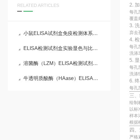
2. 
RELATED ARTICLES
每孔
覆盖
3. 
弃去
小鼠ELISA试剂盒免疫检测体系与动物模型实验实操指南
4.
每孔
ELISA检测试剂盒实验显色与比色分析
洗涤
5.
溶菌酶（LZM）ELISA检测试剂盒的工作原理
每孔
洗涤
牛透明质酸酶（HAase）ELISA检测试剂盒
6.
每孔
三、
绘制
以标
样本
根据
四、
严格