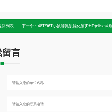
返回列表
下一个：
48T/96T小鼠脯氨酸羟化酶(PHD)elisa试剂盒 操
线留言