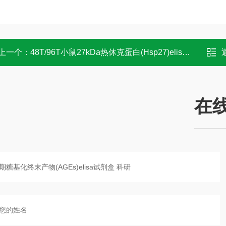
上一个：
48T/96T小鼠27kDa热休克蛋白(Hsp27)elisa试剂盒 科研
在