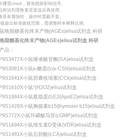
步骤需chedi，避免残留影响信号。
品和试剂需恢复至室温后再使用。
液具有腐蚀性，操作时需戴手套。
D值超出标准曲线范围，需调整样本稀释比例。
晚期糖基化终末产物(AGEs)elisa试剂盒 科研
产品：
P9S3477X小鼠唾液酸苷酶(SA)elisa试剂盒
P9S3081X小鼠κ-酪蛋白(κ-CSN)elisa试剂盒
P9S1641X小鼠胆囊收缩素(CCk)elisa试剂盒
P9S1610X小鼠*(H2O2)elisa试剂盒
P9S1884X小鼠载脂蛋白E2(ApoE2)elisa试剂盒
P9S1428X小鼠胸腺素b15(thymosin b15)elisa试剂盒
P9S772X小鼠环磷酸鸟苷(cGMP)elisa试剂盒
P9S1694X小鼠维生素D受体(VDR)elisa试剂盒
P9S1481X小鼠石胆酸(LCA)elisa试剂盒