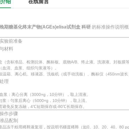
细介绍
在线留言
晚期糖基化终末产物(AGEs)elisa试剂盒 科研
的标准操作说明概
实验前准备
与材料
盒（含标准品、检测抗体、酶标板、底物A/B、终止液、洗涤液、封板膜
（血清、血浆、组织匀浆液等）。
℃恒温箱、离心机、移液器、洗板机（或手动洗板）、酶标仪（450nm波长
处理
/血浆：离心分离（3000×g，10分钟），取上清液。
匀浆：匀浆后离心（5000×g，10分钟），取上清。
需避免反复冻融，4℃短期保存或-80℃长期保存。
操作步骤
 标准品配制
准品冻干粉用稀释液复溶，按说明书梯度稀释（如0、10、20、40、80 pg