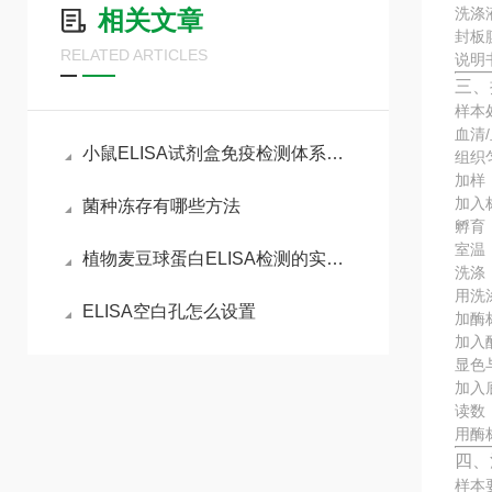
洗涤
相关文章
封板
RELATED ARTICLES
说明
三、
样本
血清
小鼠ELISA试剂盒免疫检测体系与动物模型实验实操指南
组织
加样
加入
菌种冻存有哪些方法
孵育
室温
植物麦豆球蛋白ELISA检测的实验流程
洗涤
用洗
ELISA空白孔怎么设置
加酶
加入
显色
加入
读数
用酶
四、
样本