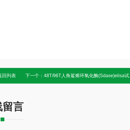
返回列表
下一个：
48T/96T人角鲨烯环氧化酶(Sdase)elisa试剂盒 OD值
线留言