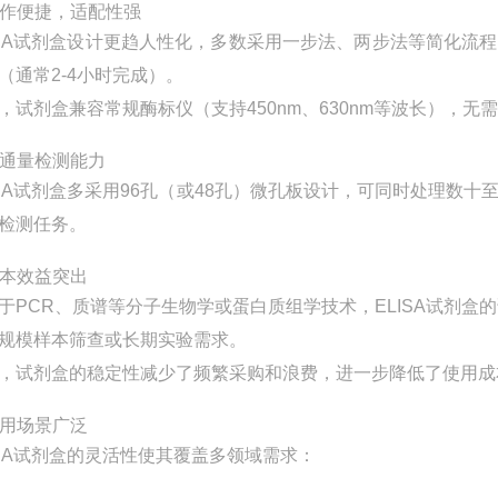
 操作便捷，适配性强
ISA试剂盒设计更趋人性化，多数采用一步法、两步法等简化
（通常2-4小时完成）。
，试剂盒兼容常规酶标仪（支持450nm、630nm等波长），
 高通量检测能力
ISA试剂盒多采用96孔（或48孔）微孔板设计，可同时处理
检测任务。
 成本效益突出
于PCR、质谱等分子生物学或蛋白质组学技术，ELISA试剂
规模样本筛查或长期实验需求。
，试剂盒的稳定性减少了频繁采购和浪费，进一步降低了使用成
 应用场景广泛
ISA试剂盒的灵活性使其覆盖多领域需求：