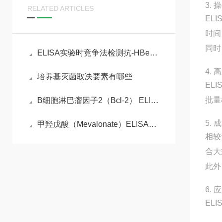
3.
RELATED ARTICLES
EL
时间
同时
ELISA实验时竞争法检测抗-HBe实验原理
4.
培养基灭菌取决要素有哪些
EL
批量
B细胞淋巴瘤因子2（Bcl-2） ELISA检测试剂盒的检测原理
5.
甲羟戊酸（Mevalonate）ELISA检测试剂盒说明书
相较
合大
此外
6.
EL