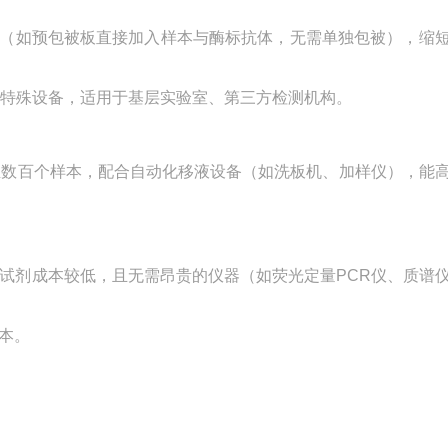
流程（如预包被板直接加入样本与酶标抗体，无需单独包被），缩
无需特殊设备，适用于基层实验室、第三方检测机构。
数十至数百个样本，配合自动化移液设备（如洗板机、加样仪），能
盒的试剂成本较低，且无需昂贵的仪器（如荧光定量PCR仪、质谱
本。