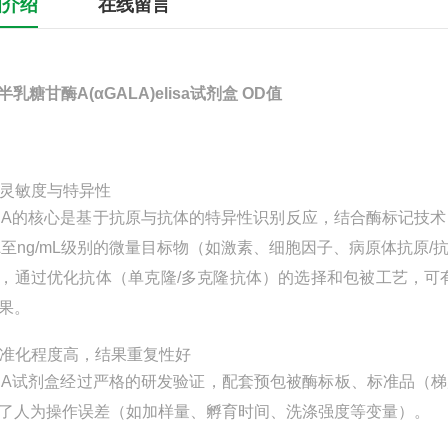
细介绍
在线留言
半乳糖甘酶A(αGALA)elisa试剂盒 OD值
 高灵敏度与特异性
ISA的核心是基于抗原与抗体的特异性识别反应，结合酶标记技
mL至ng/mL级别的微量目标物（如激素、细胞因子、病原体抗原
，通过优化抗体（单克隆/多克隆抗体）的选择和包被工艺，可
果。
 标准化程度高，结果重复性好
ISA试剂盒经过严格的研发验证，配套预包被酶标板、标准品
了人为操作误差（如加样量、孵育时间、洗涤强度等变量）。