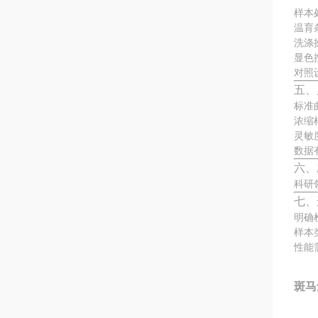
样本
温育
洗涤
显色
对照
五、
标准
浓缩
灵敏
数据
六、
科研
七、
明确
样本
性能
斑马