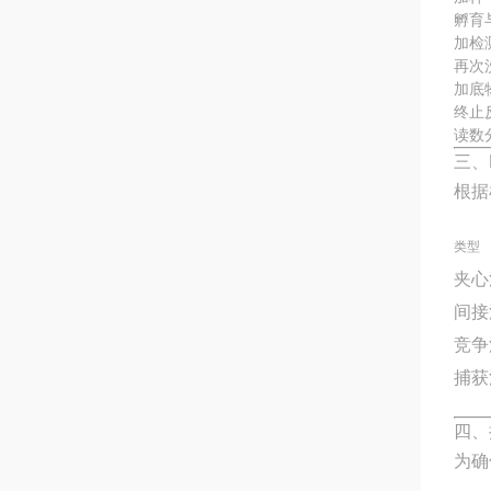
孵育
加检
再次
加底
终止
读数
三、
根据
类型
夹心
间接
竞争
捕获
四、
为确