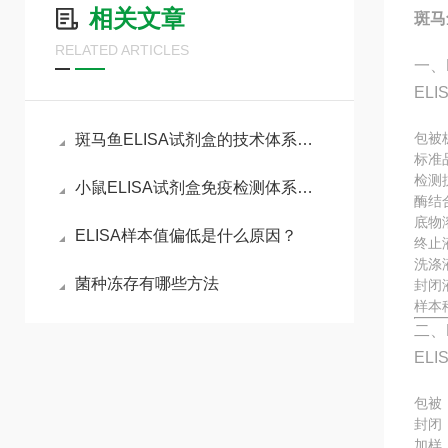
相关文章
斑马
RELATED ARTICLES
一、
EL
包被
斑马鱼ELISA试剂盒的技术体系与实验全流程管控
标准
检测
小鼠ELISA试剂盒免疫检测体系与动物模型实验实操指南
酶结
底物
ELISA样本值偏低是什么原因？
终止
洗涤
菌种冻存有哪些方法
封闭
样本
二、
EL
包被
封闭
加样