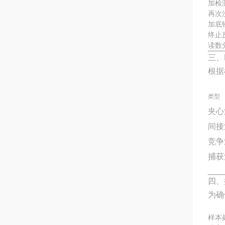
加检
再次
加底
终止
读数
三、
根据
类型
夹心
间接
竞争
捕获
四、
为确
样本