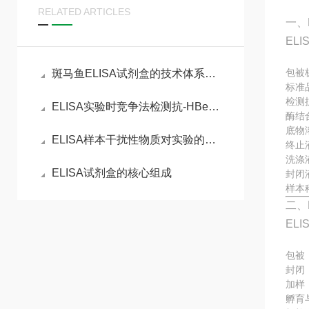
RELATED ARTICLES
一、
EL
包被
斑马鱼ELISA试剂盒的技术体系与实验全流程管控
标准
检测
ELISA实验时竞争法检测抗-HBe实验原理
酶结
底物
ELISA样本干扰性物质对实验的影响分析
终止
洗涤
ELISA试剂盒的核心组成
封闭
样本
二、
EL
包被
封闭
加样
孵育