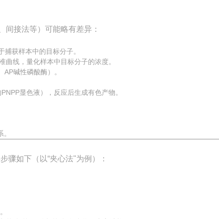
法、间接法等）可能略有差异：
于捕获样本中的目标分子。
标准曲线，量化样本中目标分子的浓度。
、AP碱性磷酸酶）。
的PNPP显色液），反应后生成有色产物。
系。
要步骤如下（以“夹心法"为例）：
。
。
质。