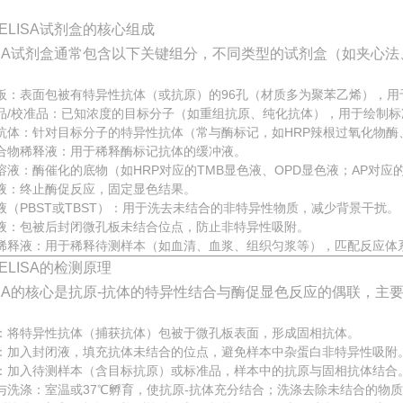
ELISA试剂盒的核心组成
ISA试剂盒通常包含以下关键组分，不同类型的试剂盒（如夹心
板：表面包被有特异性抗体（或抗原）的96孔（材质多为聚苯乙烯），用
品/校准品：已知浓度的目标分子（如重组抗原、纯化抗体），用于绘制
抗体：针对目标分子的特异性抗体（常与酶标记，如HRP辣根过氧化物酶
合物稀释液：用于稀释酶标记抗体的缓冲液。
溶液：酶催化的底物（如HRP对应的TMB显色液、OPD显色液；AP对应
液：终止酶促反应，固定显色结果。
液（PBST或TBST）：用于洗去未结合的非特异性物质，减少背景干扰。
液：包被后封闭微孔板未结合位点，防止非特异性吸附。
稀释液：用于稀释待测样本（如血清、血浆、组织匀浆等），匹配反应体
ELISA的检测原理
ISA的核心是抗原-抗体的特异性结合与酶促显色反应的偶联，主
：将特异性抗体（捕获抗体）包被于微孔板表面，形成固相抗体。
：加入封闭液，填充抗体未结合的位点，避免样本中杂蛋白非特异性吸附
：加入待测样本（含目标抗原）或标准品，样本中的抗原与固相抗体结合
与洗涤：室温或37℃孵育，使抗原-抗体充分结合；洗涤去除未结合的物