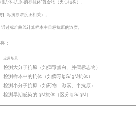
抗体-抗原-酶标抗体"复合物（夹心结构）。
与目标抗原浓度正相关）。
），通过标准曲线计算样本中目标抗原的浓度。
几类：
应用场景
检测大分子抗原（如病毒蛋白、肿瘤标志物）
检测样本中的抗体（如病毒IgG/IgM抗体）
检测小分子抗原（如药物、激素、半抗原）
）
检测早期感染的IgM抗体（区分IgG/IgM）