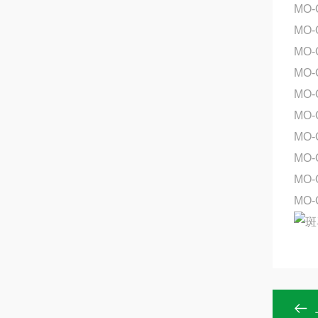
MO-
MO
MO-
MO
MO-
MO
MO-
MO
MO-
MO-