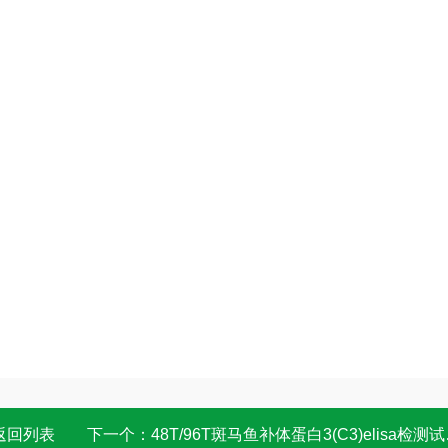
返回列表
下一个：
48T/96T斑马鱼补体蛋白3(C3)elisa检测试剂盒 OD值