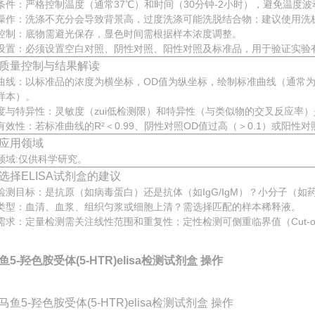
条件：严格控制温度（通常37℃）和时间（30分钟-2小时），避免温度波
操作：洗涤不充分会导致背景高，过度洗涤可能洗脱结合物；建议使用洗板
控制：底物需避光保存，显色时间需根据样本浓度调整。
设置：必须设置空白对照、阴性对照、阳性对照及标准品，用于验证实验
质量控制与结果解读
曲线：以标准品的浓度为横坐标，OD值为纵坐标，绘制标准曲线（通常为
样本）。
度与特异性：灵敏度（zui低检测限）和特异性（与类似物的交叉反应率
有效性：若标准曲线的R²＜0.99、阴性对照OD值过高（＞0.1）或阳性
应用领域
领域:仅供科学研究。
选择ELISA试剂盒的建议
检测目标：是抗原（如病毒蛋白）还是抗体（如IgG/IgM）？小分子（
类型：血清、血浆、组织匀浆或细胞上清？需选择匹配的样本稀释液。
需求：定量检测需关注线性范围和重复性；定性检测可侧重临界值（Cut-o
鱼5-羟色胺受体(5-HTR)elisa检测试剂盒 操作