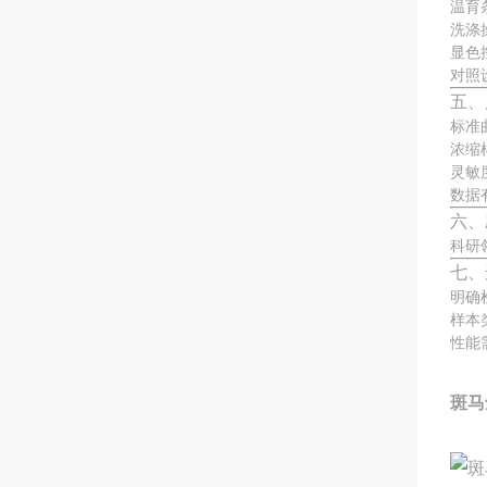
温育
洗涤
显色
对照
五、
标准
浓缩
灵敏
数据
六、
科研
七、
明确
样本
性能
斑马