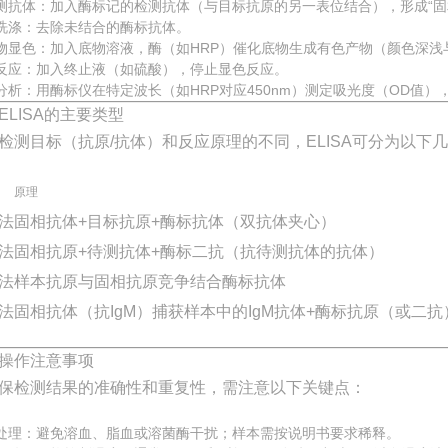
测抗体：加入酶标记的检测抗体（与目标抗原的另一表位结合），形成“固相
洗涤：去除未结合的酶标抗体。
物显色：加入底物溶液，酶（如HRP）催化底物生成有色产物（颜色深浅
反应：加入终止液（如硫酸），停止显色反应。
分析：用酶标仪在特定波长（如HRP对应450nm）测定吸光度（OD值
ELISA的主要类型
检测目标（抗原/抗体）和反应原理的不同，ELISA可分为以下
原理
法
固相抗体+目标抗原+酶标抗体（双抗体夹心）
法
固相抗原+待测抗体+酶标二抗（抗待测抗体的抗体）
法
样本抗原与固相抗原竞争结合酶标抗体
法
固相抗体（抗IgM）捕获样本中的IgM抗体+酶标抗原（或二抗
操作注意事项
保检测结果的准确性和重复性，需注意以下关键点：
处理：避免溶血、脂血或溶菌酶干扰；样本需按说明书要求稀释。