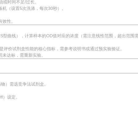
动或时间不足/过长。
机（设置5次洗涤，每次30秒）。
有效性。
S型曲线），计算样本的OD值对应的浓度（需注意线性范围，超出范围
）是评价试剂盒性能的核心指标，需参考说明书或通过预实验验证。
对照未达标，需重新实验。
如药物）需选竞争法试剂盒。
ff）设定。