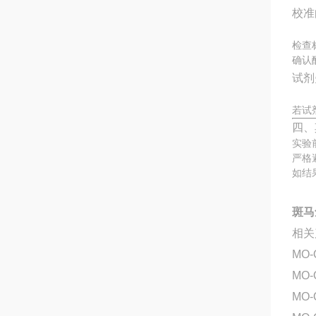
校准
检查
确认
试剂
若试
四、
实验
严格
如结
斑马
相关
MO-
MO-
MO-