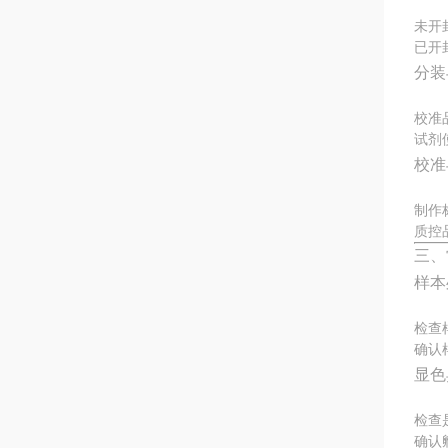
未开
已开
分装
校准
试剂
校准
制作
质控
三、
样本
检查
确认
显色
检查
确认