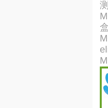
M
M
e
M