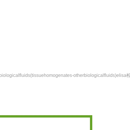
lfluids(tissuehomogenates-otherbiologicalfluids)eli