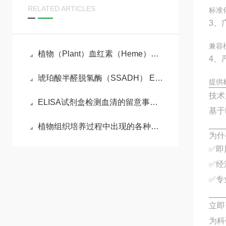
RELATED ARTICLES
标准
3、
兼容
植物（Plant）血红素（Heme）ELISA检测试剂盒的工作原理
4、
琥珀酸半醛脱氢酶（SSADH） ELISA检测试剂盒检测原理
提供
技术
ELISA试剂盒检测血清的留意事项有哪些？
基于
植物组织培养过程中出现的各种污染判断与处理
为什
✅即
✅经
✅专
立即
为科