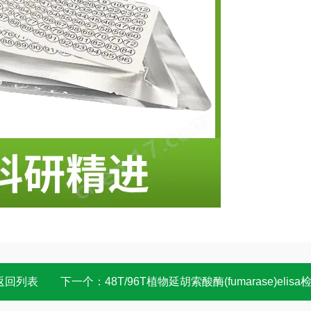
返回列表
下一个：
48T/96T植物延胡索酸酶(fumarase)elisa检测试剂盒 实