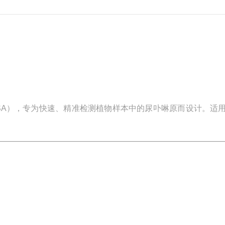
SA），专为快速、精准检测植物样本中的
尿卟啉原
而设计。适