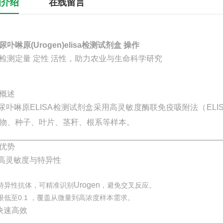
细介绍
在线留言
尿卟啉原(Urogen)elisa检测试剂盒 操作
检测定量 定性 活性，助力农业与生命科学研究
概述
啉原ELISA检测试剂盒采用高灵敏度酶联免疫吸附法（ELI
物、种子、叶片、茎秆、根系等样本。
优势
 高灵敏度与特异性
Urogen
特异性抗体，可精准识别
，避免交叉反应。
限低至0.1 ，覆盖从微量到高浓度样本需求。
快速高效