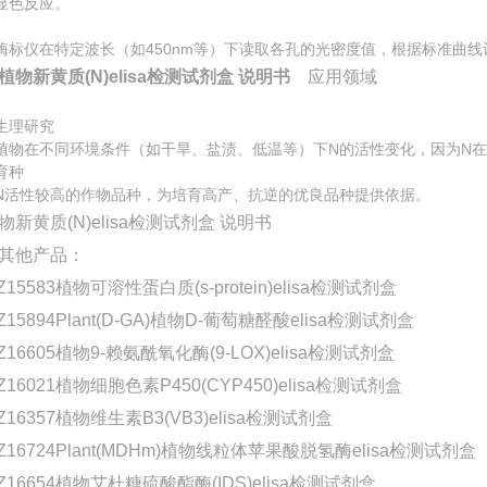
显色反应。
酶标仪在特定波长（如450nm等）下读取各孔的光密度值，根据标准曲线
植物新黄质(N)elisa检测试剂盒 说明书
应用领域
生理研究
植物在不同环境条件（如干旱、盐渍、低温等）下N的活性变化，因为N
育种
N活性较高的作物品种，为培育高产、抗逆的优良品种提供依据。
其他产品：
Z15583植物可溶性蛋白质(s-protein)elisa检测试剂盒
Z15894Plant(D-GA)植物D-葡萄糖醛酸elisa检测试剂盒
Z16605植物9-赖氨酰氧化酶(9-LOX)elisa检测试剂盒
Z16021植物细胞色素P450(CYP450)elisa检测试剂盒
Z16357植物维生素B3(VB3)elisa检测试剂盒
-Z16724Plant(MDHm)植物线粒体苹果酸脱氢酶elisa检测试剂盒
-Z16654植物艾杜糖硫酸酯酶(IDS)elisa检测试剂盒