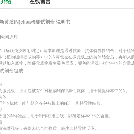
细介绍
在线留言
新黄质(N)elisa检测试剂盒 说明书
检测原理
ISA（酶联免疫吸附测定）基本原理是通过抗原 - 抗体特异性结合。对于
本（植物组织提取物等）中的N与包被在微孔板上的抗体结合后，再加入酶标记
通过加入底物，酶催化底物发生显色反应，颜色的深浅与样本中N的含量
试剂盒组成
板
为微孔板，上面包被有针对植物N的特异性抗体，用于捕捉样本中的N。
抗体
记的N抗体，能与结合在包被板上的N进一步特异性结合。
品
浓度的N标准品，用于制作标准曲线，以确定样本中N的含量。
液
清洗微孔板，去除未结合的物质，减少非特异性反应。