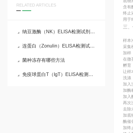
底物
RELATED ARTICLES
含有
终止
用于
三、
纳豆激酶（NK）ELISA检测试剂盒检测原理
样本
连蛋白（Zonulin）ELISA检测试剂盒检测原理
采集
加样
在微
菌种冻存有哪些方法
孵育
让样
免疫球蛋白T（IgT）ELISA检测试剂盒工作原理
洗涤
加入
加酶
加入
再次
去除
加底
酶催
加终