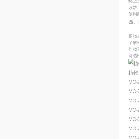
终止
读数
使用
四、
植物
了解
作物
筛选
植物
MO-
MO-
MO-
MO-
MO-
MO
MO