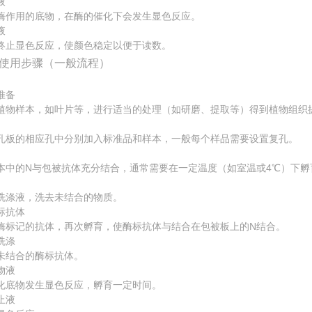
液
酶作用的底物，在酶的催化下会发生显色反应。
液
终止显色反应，使颜色稳定以便于读数。
使用步骤（一般流程）
准备
植物样本，如叶片等，进行适当的处理（如研磨、提取等）得到植物组织
孔板的相应孔中分别加入标准品和样本，一般每个样品需要设置复孔。
本中的N与包被抗体充分结合，通常需要在一定温度（如室温或4℃）下孵育
洗涤液，洗去未结合的物质。
标抗体
酶标记的抗体，再次孵育，使酶标抗体与结合在包被板上的N结合。
洗涤
未结合的酶标抗体。
物液
化底物发生显色反应，孵育一定时间。
止液