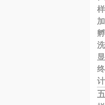
样
加
孵
洗
显
终
计