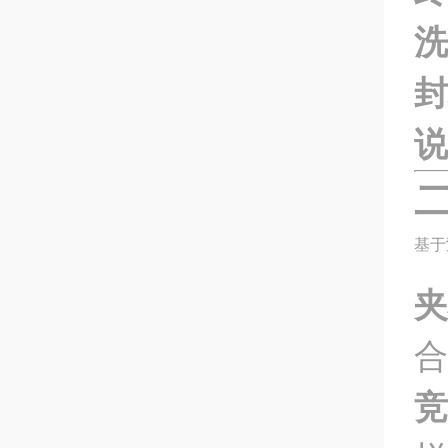
洗
封
说
基于
夹
合
竞