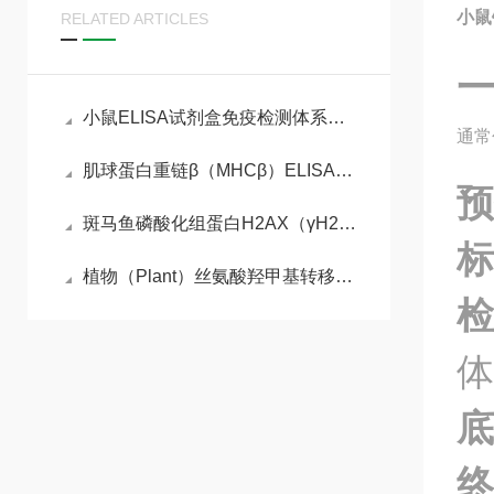
小鼠
RELATED ARTICLES
小鼠ELISA试剂盒免疫检测体系与动物模型实验实操指南
通常
肌球蛋白重链β（MHCβ）ELISA检测试剂盒
预
斑马鱼磷酸化组蛋白H2AX（γH2AX）ELISA检测试剂盒的工作原理
标
植物（Plant）丝氨酸羟甲基转移酶（SHMT） ELISA检测试剂盒说明书
检
体
底
终