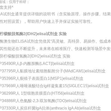
领域：仅用于科研；
配套支持*
ISA试剂盒通常提供详细的说明书（含实验原理、操作步骤、
性对照设置），帮助用户快速上手并保证实验可靠性。
柠檬酸脱氢酶2(IDH2)elisa试剂盒 实验
酶澳生物ELISA试剂盒凭借其“高灵敏、高特异、易操作、低
其性能还在不断提升，未来将在精准医疗、快速检测等场景中发
P35490R人β-内酰胺酶(LACTβ)elisa试剂盒
-P37795R人黏膜地址素细胞黏附分子(MAdCAM1)elisa试剂盒
P35396R人裂殖子表面蛋白1(MSP1)elisa试剂盒
P37969R人唾唾液酸结合Ig样凝集素15(SIGLEC15)elisa试剂盒
P36299R人 1型细胞质膜蛋白(HTI56)elisa试剂盒
P34886R人色氨酸-2,3-双加氧酶(TDO)elisa试剂盒
P37330R人炭疽杆菌IgA抗体(anthracis IgA Ab)elisa试剂盒