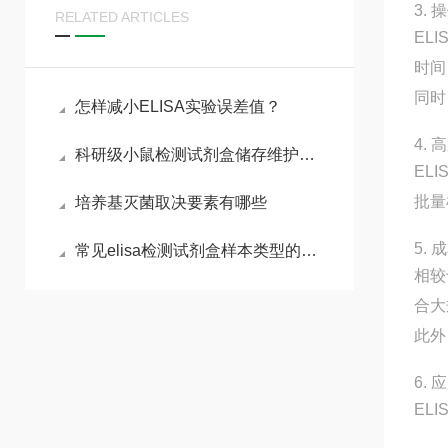
3.
RELATED ARTICLES
EL
时间
同时
怎样减小ELISA实验误差值？
4.
科研级小鼠检测试剂盒储存维护与平行实验数据稳定性控制技术
EL
批量
培养基灭菌取决要素有哪些
5.
常见elisa检测试剂盒样本类型的处理要点
相较
合大
此外
6.
EL