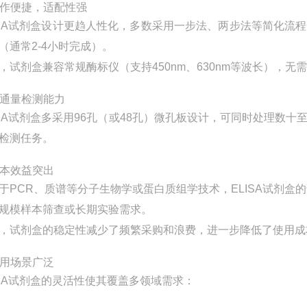
 操作便捷，适配性强
ISA试剂盒设计更趋人性化，多数采用一步法、两步法等简化
（通常2-4小时完成）。
，试剂盒兼容常规酶标仪（支持450nm、630nm等波长），
 高通量检测能力
ISA试剂盒多采用96孔（或48孔）微孔板设计，可同时处理
检测任务。
 成本效益突出
于PCR、质谱等分子生物学或蛋白质组学技术，ELISA试剂
规模样本筛查或长期实验需求。
，试剂盒的稳定性减少了频繁采购和浪费，进一步降低了使用成
 应用场景广泛
ISA试剂盒的灵活性使其覆盖多领域需求：