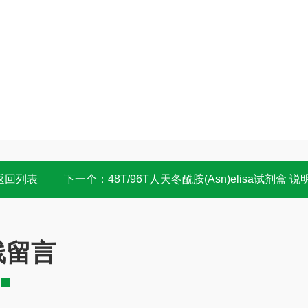
返回列表
下一个：
48T/96T人天冬酰胺(Asn)elisa试剂盒 说
线留言