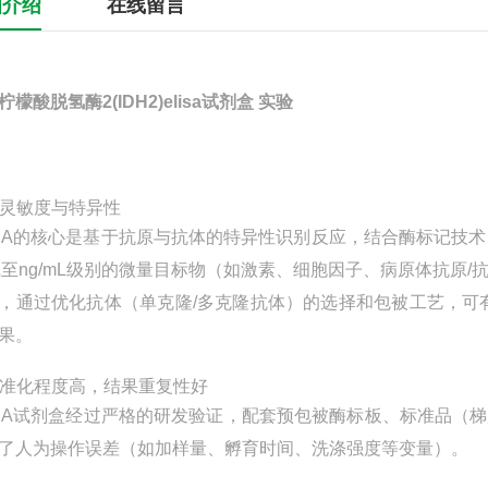
细介绍
在线留言
柠檬酸脱氢酶2(IDH2)elisa试剂盒 实验
 高灵敏度与特异性
ISA的核心是基于抗原与抗体的特异性识别反应，结合酶标记技
mL至ng/mL级别的微量目标物（如激素、细胞因子、病原体抗原
，通过优化抗体（单克隆/多克隆抗体）的选择和包被工艺，可
果。
 标准化程度高，结果重复性好
ISA试剂盒经过严格的研发验证，配套预包被酶标板、标准品
了人为操作误差（如加样量、孵育时间、洗涤强度等变量）。