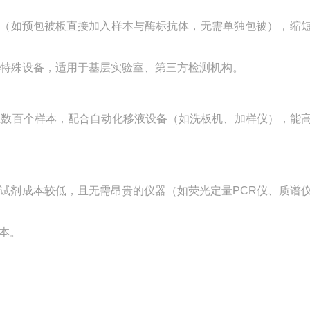
流程（如预包被板直接加入样本与酶标抗体，无需单独包被），缩
无需特殊设备，适用于基层实验室、第三方检测机构。
数十至数百个样本，配合自动化移液设备（如洗板机、加样仪），能
盒的试剂成本较低，且无需昂贵的仪器（如荧光定量PCR仪、质谱
本。