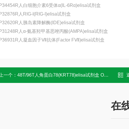
P34454R人白细胞介素6受体α(IL-6Rα)elisa试剂盒
P32876R人RIG-I(RIG-I)elisa试剂盒
P32620R人胰岛素降解酶(IDE)elisa试剂盒
-P31248R人α-氨基羟甲基恶唑丙酸(AMPA)elisa试剂盒
P36931R人凝血因子Ⅶ抗体(Factor FⅦ)elisa试剂盒
上一个：
48T/96T人角蛋白78(KRT78)elisa试剂盒 OD值
在