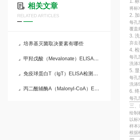
1.
相关文章
将标
2. 
RELATED ARTICLES
每孔
覆盖
3. 
弃去
培养基灭菌取决要素有哪些
4.
每孔
甲羟戊酸（Mevalonate）ELISA检测试剂盒原理
洗涤
5.
免疫球蛋白T（IgT）ELISA检测试剂盒工作原理
每孔
洗涤
丙二酰辅酶A（Malonyl-CoA）ELISA检测试剂盒检测原理
6.
每孔
三、
绘制
以标
样本
根据