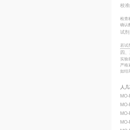
校准
检查
确认
试剂
若试
四、
实验
严格
如结
人几丁
MO-
MO-
MO-
MO