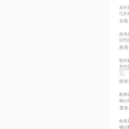
未开
已开
分装
校准
试剂
校准
制作
质控
三、
样本
检查
确认
显色
检查
确认