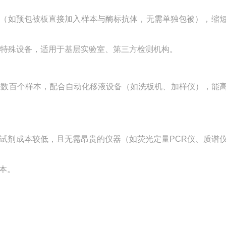
流程（如预包被板直接加入样本与酶标抗体，无需单独包被），缩
无需特殊设备，适用于基层实验室、第三方检测机构。
数十至数百个样本，配合自动化移液设备（如洗板机、加样仪），能
盒的试剂成本较低，且无需昂贵的仪器（如荧光定量PCR仪、质谱
本。