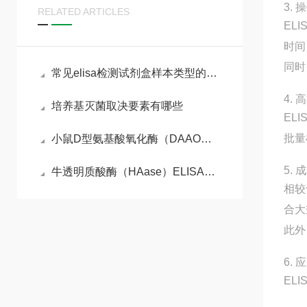
3.
RELATED ARTICLES
EL
时间
同时
常见elisa检测试剂盒样本类型的处理要点
4.
培养基灭菌取决要素有哪些
EL
批量
小鼠D型氨基酸氧化酶（DAAO）ELISA试剂盒参考说明书
5.
牛透明质酸酶（HAase）ELISA检测试剂盒
相较
合大
此外
6.
EL