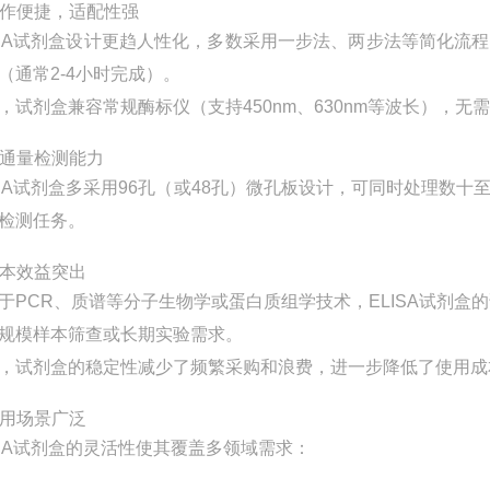
 操作便捷，适配性强
ISA试剂盒设计更趋人性化，多数采用一步法、两步法等简化
（通常2-4小时完成）。
，试剂盒兼容常规酶标仪（支持450nm、630nm等波长），
 高通量检测能力
ISA试剂盒多采用96孔（或48孔）微孔板设计，可同时处理
检测任务。
 成本效益突出
于PCR、质谱等分子生物学或蛋白质组学技术，ELISA试剂
规模样本筛查或长期实验需求。
，试剂盒的稳定性减少了频繁采购和浪费，进一步降低了使用成
 应用场景广泛
ISA试剂盒的灵活性使其覆盖多领域需求：