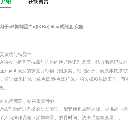
细介绍
在线留言
因子κB抑制蛋白α(IKBα)elisa试剂盒 实验
 高灵敏度与特异性
ISA的核心是基于抗原与抗体的特异性识别反应，结合酶标记技
mL至ng/mL级别的微量目标物（如激素、细胞因子、病原体抗原
，通过优化抗体（单克隆/多克隆抗体）的选择和包被工艺，可
果。
 标准化程度高，结果重复性好
ISA试剂盒经过严格的研发验证，配套预包被酶标板、标准品
了人为操作误差（如加样量、孵育时间、洗涤强度等变量）。