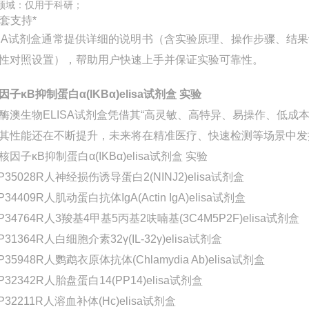
领域：仅用于科研；
配套支持*
ISA试剂盒通常提供详细的说明书（含实验原理、操作步骤、
性对照设置），帮助用户快速上手并保证实验可靠性。
因子κB抑制蛋白α(IKBα)elisa试剂盒 实验
酶澳生物ELISA试剂盒凭借其“高灵敏、高特异、易操作、低
其性能还在不断提升，未来将在精准医疗、快速检测等场景中发
P35028R人神经损伤诱导蛋白2(NINJ2)elisa试剂盒
P34409R人肌动蛋白抗体IgA(Actin IgA)elisa试剂盒
P34764R人3羧基4甲基5丙基2呋喃基(3C4M5P2F)elisa试剂盒
P31364R人白细胞介素32γ(IL-32γ)elisa试剂盒
P35948R人鹦鹉衣原体抗体(Chlamydia Ab)elisa试剂盒
P32342R人胎盘蛋白14(PP14)elisa试剂盒
P32211R人溶血补体(Hc)elisa试剂盒