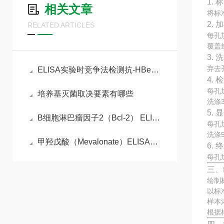
1.
相关文章
将标
2. 
RELATED ARTICLES
每孔
覆盖
3. 
弃去
ELISA实验时竞争法检测抗-HBe实验原理
4.
每孔
培养基灭菌取决要素有哪些
洗涤
5.
B细胞淋巴瘤因子2（Bcl-2） ELISA检测试剂盒的检测原理
每孔
洗涤
甲羟戊酸（Mevalonate）ELISA检测试剂盒说明书
6.
每孔
三、
绘制
以标
样本
根据