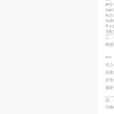
孵育
加检
再次
加底
终止
读数
三、
根据
类型
夹心
间接
竞争
捕获
四、
为确