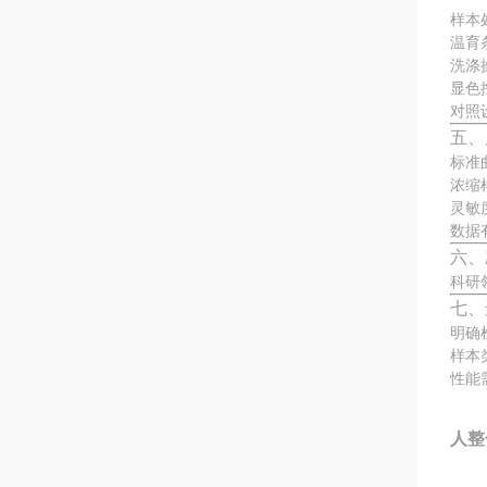
样本
温育
洗涤
显色
对照
五、
标准
浓缩
灵敏
数据
六、
科研
七、
明确
样本
性能
人整合