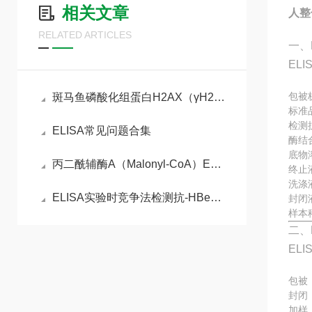
相关文章
人整合
RELATED ARTICLES
一、
EL
包被
斑马鱼磷酸化组蛋白H2AX（γH2AX）ELISA检测试剂盒的工作原理
标准
检测
ELISA常见问题合集
酶结
底物
丙二酰辅酶A（Malonyl-CoA）ELISA检测试剂盒检测原理
终止
洗涤
ELISA实验时竞争法检测抗-HBe实验原理
封闭
样本
二、
EL
包被
封闭
加样