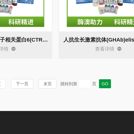
人C1q肿瘤坏死因子相关蛋白6(CTRP6)elisa试剂盒 说明书
人抗生长激素抗体(GHAb)eli
详情
查看详情
页
下一页
末页
跳转到第
页